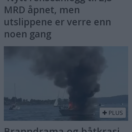
MRD åpnet, men
utslippene er verre enn
noen gang
PLUS
Branndrama og båtkrasj