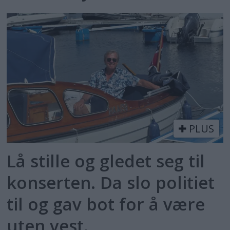
PLUS
Lå stille og gledet seg til
konserten. Da slo politiet
til og gav bot for å være
uten vest.