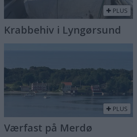
PLUS
Krabbehiv i Lyngørsund
PLUS
Værfast på Merdø