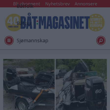
Bli abonnent
Nyhetsbrev
Annonsere
Båtfolk
Båttur
Sjømannskap
Tester
Arkiv
Video
Logg inn