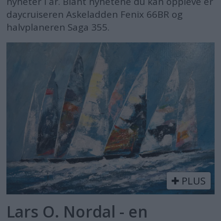
nyheter i år. Blant nyhetene du kan oppleve er
daycruiseren Askeladden Fenix 66BR og
halvplaneren Saga 355.
PLUS
Lars O. Nordal - en