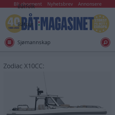
Bli abonnent
Nyhetsbrev
Annonsere
Båtfolk
Båttur
Sjømannskap
Tester
Zodiac X10CC:
Arkiv
Video
Logg inn