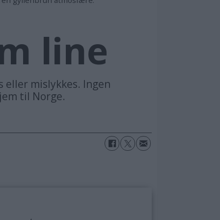
Morten Jense
m line
s eller mislykkes. Ingen
em til Norge.