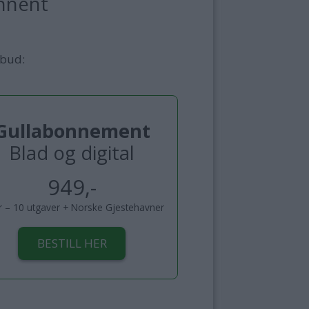
nnent
lbud:
Gullabonnement
Blad og digital
949,-
år – 10 utgaver + Norske Gjestehavner
BESTILL HER