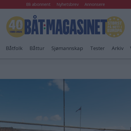
Bli abonnent
Nyhetsbrev
Annonsere
Båtfolk
Båttur
Sjømannskap
Tester
Arkiv