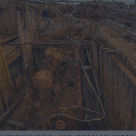
 dimensjoner om bord i «Maud» og man beveger seg rundt i