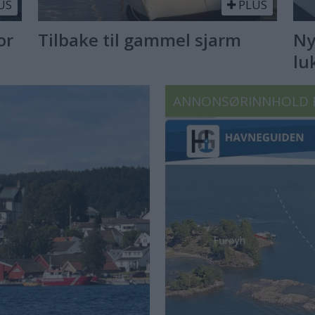
US
PLUS
or
Tilbake til gammel sjarm
Ny
lu
ANNONSØRINNHOLD 