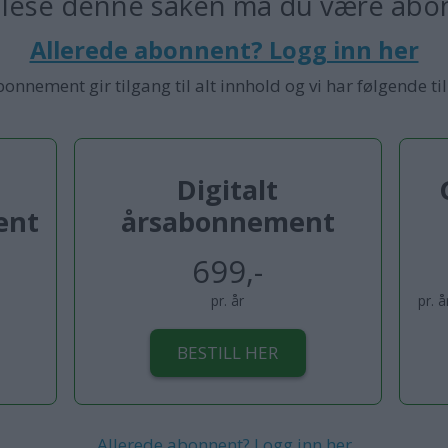
 lese denne saken må du være abo
Allerede abonnent? Logg inn her
bonnement gir tilgang til alt innhold og vi har følgende ti
Digitalt
ent
årsabonnement
699,-
pr. år
pr. 
BESTILL HER
Allerede abonnent? Logg inn her