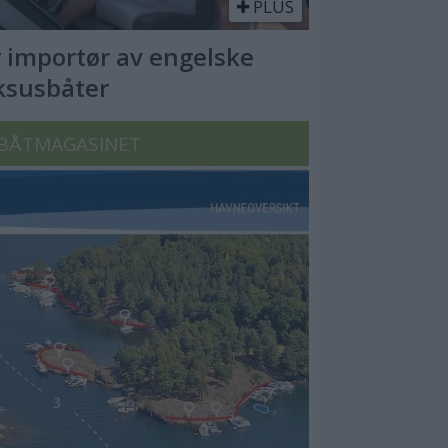
PLUS
 importør av engelske
ksusbåter
BÅTMAGASINET