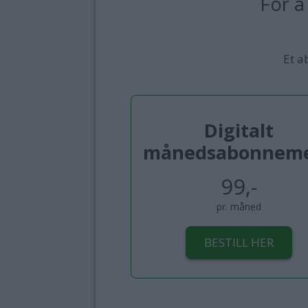
For å
Et a
Digitalt
månedsabonnem
99,-
pr. måned
BESTILL HER