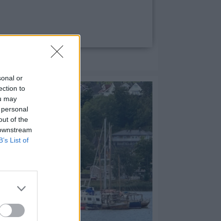
POLARHISTORIE
sonal or
ection to
ou may
 personal
out of the
 downstream
B’s List of