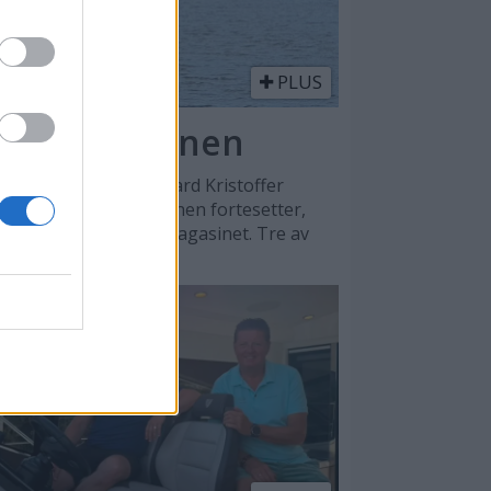
PLUS
or slepemannen
dlet klagen fra Vegard Kristoffer
avvist, og ryddeaksjonen fortesetter,
spen Eliassen til Båtmagasinet. Tre av