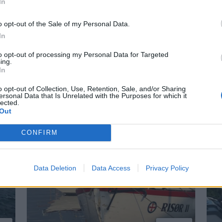
In
o opt-out of the Sale of my Personal Data.
PLUS
In
to opt-out of processing my Personal Data for Targeted
talt
Siste havn f
ing.
In
 Sander. Alle i Norge har en
– Horten kommune har behan
o opt-out of Collection, Use, Retention, Sale, and/or Sharing
issør bak filmen Havfolket.
Emanuelsen i dag. Klagen er 
ersonal Data that Is Unrelated with the Purposes for which it
lected.
sier havnefogden i Horten E
Out
båtene er allerede vraket.
CONFIRM
Data Deletion
Data Access
Privacy Policy