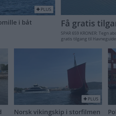
PLUS
Få gratis tilg
omille i båt
SPAR 659 KRONER: Tegn abo
gratis tilgang til Havneguid
PLUS
d
Norsk vikingskip i storfilmen
Po