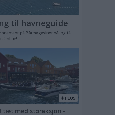
ang til havneguide
nnement på Båtmagasinet nå, og få
en Online!
PLUS
litiet med storaksjon -