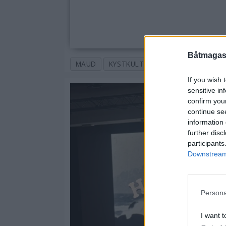
Båtmagasi
MAUD
KYSTKULTUR
JAN WANGGAAR
If you wish 
sensitive in
confirm you
continue se
information 
further disc
participants
Downstream 
Persona
I want t