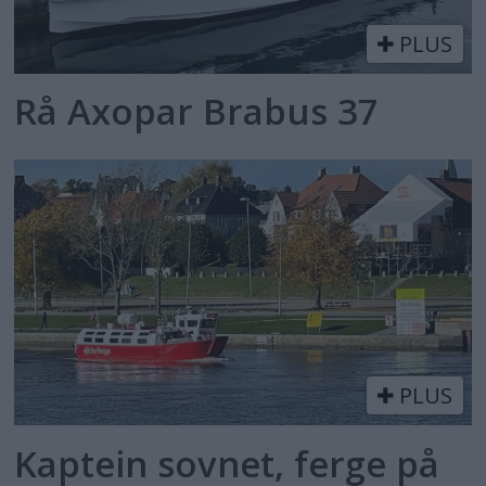
PLUS
Rå Axopar Brabus 37
PLUS
Kaptein sovnet, ferge på