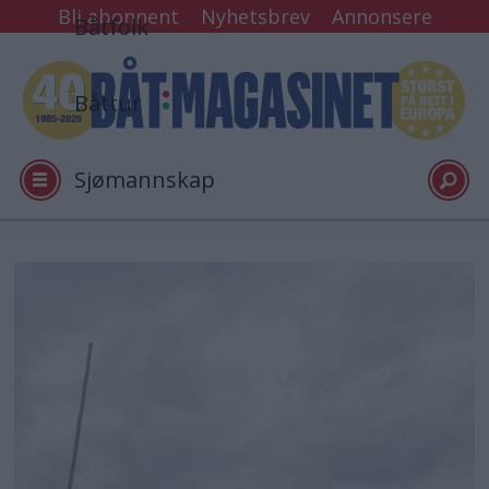
Bli abonnent
Nyhetsbrev
Annonsere
Båtfolk
Båttur
Sjømannskap
Tester
Arkiv
Video
Logg inn