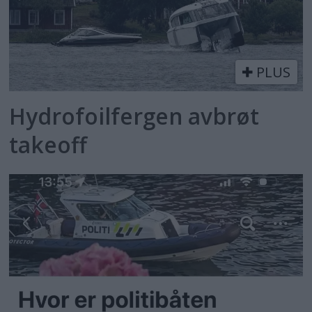
PLUS
Hydrofoilfergen avbrøt
takeoff