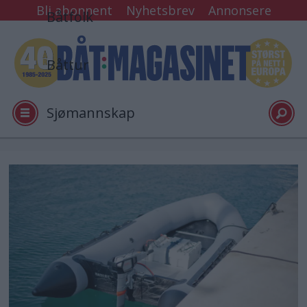
Bli abonnent
Nyhetsbrev
Annonsere
Båtfolk
Båttur
Sjømannskap
Tester
Arkiv
Video
Logg inn