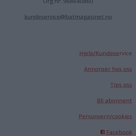
Org.nr: 968640860
kundeservice@batmagasinet.no
Hjelp/Kundese
rvice
Annonser hos oss
Tips oss
Bli abonnent
Personvern/cookies
Facebook