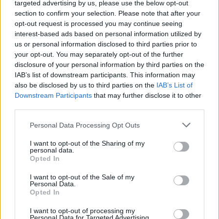
targeted advertising by us, please use the below opt-out
Heldigvis utnytter elmotoren energien mye
section to confirm your selection. Please note that after your
bedre enn fossile motorer. Testen
opt-out request is processed you may continue seeing
interest-based ads based on personal information utilized by
SEILmagasinet og Båtliv gjorde før
us or personal information disclosed to third parties prior to
your opt-out. You may separately opt-out of the further
sommeren viste at en moderne elektrisk
disclosure of your personal information by third parties on the
påhenger er over ti ganger mer effektiv enn
IAB’s list of downstream participants. This information may
also be disclosed by us to third parties on the
IAB’s List of
en bensinmotor. For flytte en 26-fots seilbåt
Downstream Participants
that may further disclose it to other
i 3,5 knop brukte elmotoren 500 watt.
third parties.
Bensinmotoren, en Honda 2,3 hk brukte
Personal Data Processing Opt Outs
bensin tilsvarende 5400 watt energi,
I want to opt-out of the Sharing of my
personal data.
omregnet fra at en liter bensin inneholder
Opted In
9,1 kWh.
I want to opt-out of the Sale of my
Personal Data.
Opted In
Mindre støy
I want to opt-out of processing my
Personal Data for Targeted Advertising.