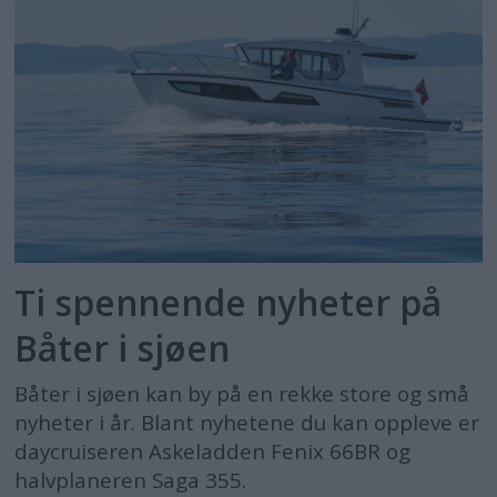
Aktuelle båtmesser i 2018
Bavaria slår på stortromma
De mest spennende nyhetene til
Dusseldorf
Auda, Audi!
Størst på verdens største messe
Ti spennende nyheter på
Båter i sjøen
Båter i sjøen kan by på en rekke store og små
nyheter i år. Blant nyhetene du kan oppleve er
daycruiseren Askeladden Fenix 66BR og
halvplaneren Saga 355.