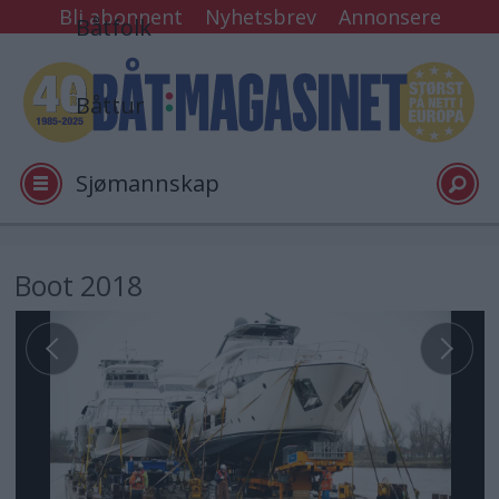
Bli abonnent
Nyhetsbrev
Annonsere
Båtfolk
Båttur
Sjømannskap
Tester
Boot 2018
Arkiv
Video
Logg inn