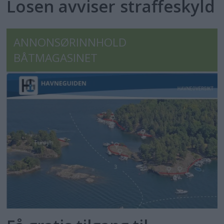
Losen avviser straffeskyld
ANNONSØRINNHOLD
BÅTMAGASINET