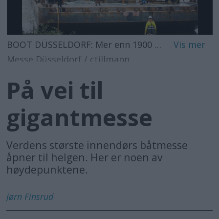
BOOT DÜSSELDORF: Mer enn 1900 utstillere, fordelt på 16 haller, utgjør verdens største innendørs båtmesse.
Messe Düsseldorf / ctillmann
På vei til
gigantmesse
Verdens største innendørs båtmesse
åpner til helgen. Her er noen av
høydepunktene.
Jørn
Finsrud