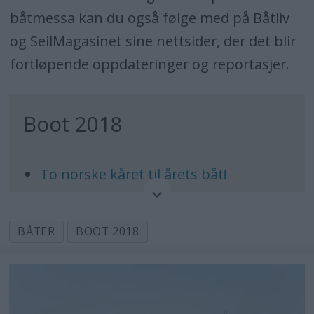
båtmessa kan du også følge med på Båtliv
og SeilMagasinet sine nettsider, der det blir
fortløpende oppdateringer og reportasjer.
Boot 2018
To norske kåret til årets båt!
Hanse med salong på over 30
kvadratmeter
BÅTER
BOOT 2018
Barsk høyglans
Båtfolkets favorittmesser