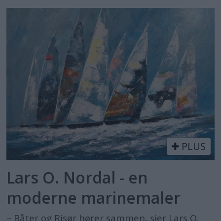
PLUS
Lars O. Nordal - en
moderne marinemaler
– Båter og Risør hører sammen, sier Lars O.