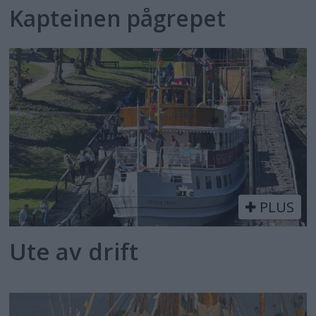
Kapteinen pågrepet
PLUS
Ute av drift