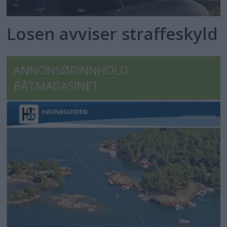
Losen avviser straffeskyld
ANNONSØRINNHOLD
BÅTMAGASINET