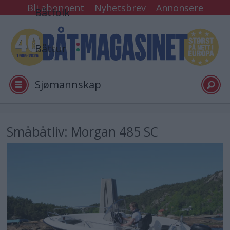
Bli abonnent
Nyhetsbrev
Annonsere
Båtfolk
Båttur
Sjømannskap
Tester
Småbåtliv: Morgan 485 SC
Arkiv
Video
Logg inn