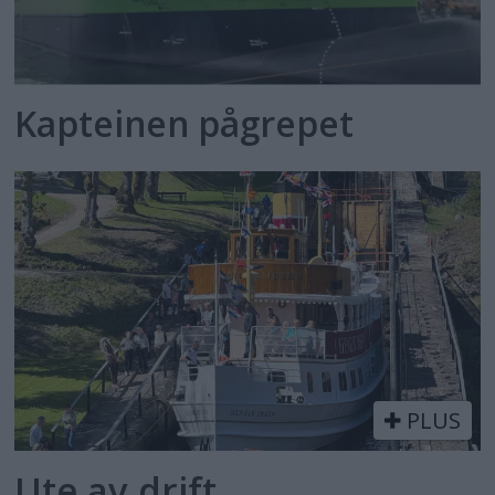
Kapteinen pågrepet
PLUS
Ute av drift