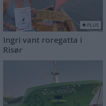
PLUS
Ingri vant roregatta i
Risør