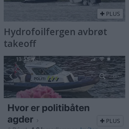
PLUS
Hydrofoilfergen avbrøt
takeoff
PLUS