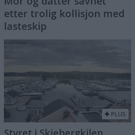
Mor og datter savnet
etter trolig kollisjon med
lasteskip
PLUS
Styret i Skjebergkilen