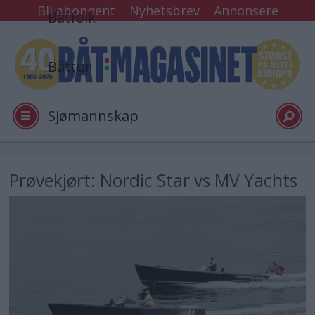
Bli abonnent
Nyhetsbrev
Annonsere
Båtfolk
Båttur
Sjømannskap
Tester
Prøvekjørt: Nordic Star vs MV Yachts
Arkiv
Video
Logg inn