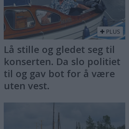
PLUS
Lå stille og gledet seg til
konserten. Da slo politiet
til og gav bot for å være
uten vest.