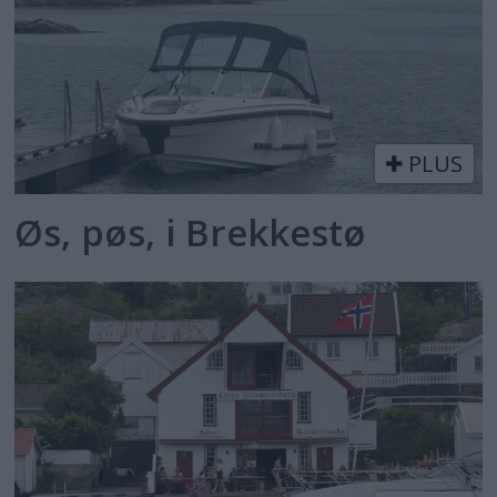
PLUS
Øs, pøs, i Brekkestø