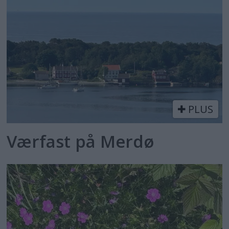
PLUS
Værfast på Merdø