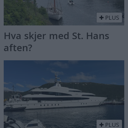
PLUS
Hva skjer med St. Hans
aften?
PLUS