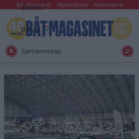
Bli abonnent
Nyhetsbrev
Annonsere
Båtfolk
Båttur
Sjømannskap
Tester
Arkiv
Video
Logg inn