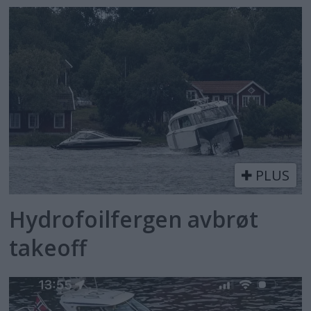
PLUS
Hydrofoilfergen avbrøt
takeoff