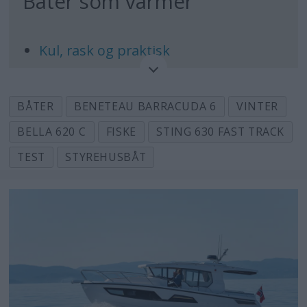
Båter som varmer
Kul, rask og praktisk
Sporty og rimelig fiskebåt
BÅTER
BENETEAU BARRACUDA 6
VINTER
Praktisk og kompakt styrehusbåt fra
Sting
BELLA 620 C
FISKE
STING 630 FAST TRACK
TEST
STYREHUSBÅT