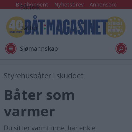
Bli abonnent
Nyhetsbrev
Annonsere
Båtfolk
Båttur
Sjømannskap
Tester
Styrehusbåter i skuddet
Båter som
Arkiv
varmer
Video
Du sitter varmt inne, har enkle
Logg inn