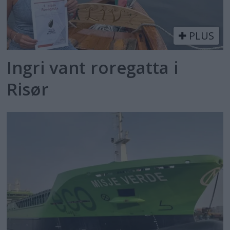
PLUS
Ingri vant roregatta i
Risør