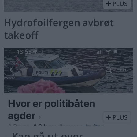
PLUS
Hydrofoilfergen avbrøt
takeoff
PLUS
– Kan gå ut over