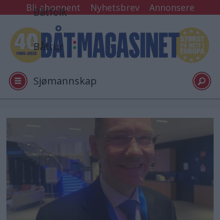
Bli abonnent
Nyhetsbrev
Annonsere
Båtfolk
Båttur
Sjømannskap
Tester
Arkiv
Video
Logg inn