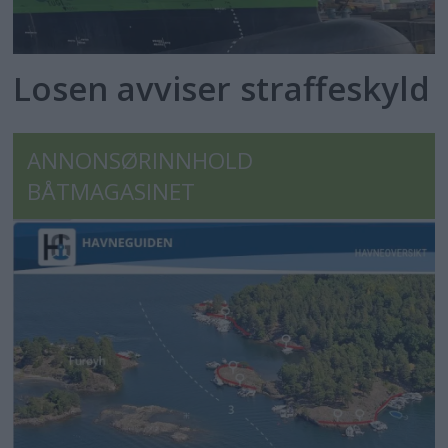
Losen avviser straffeskyld
ANNONSØRINNHOLD
BÅTMAGASINET