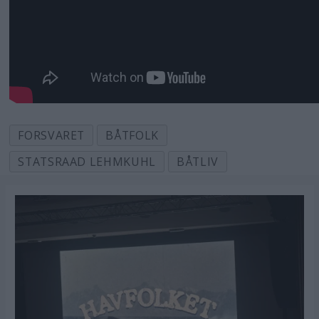
FORSVARET
BÅTFOLK
STATSRAAD LEHMKUHL
BÅTLIV