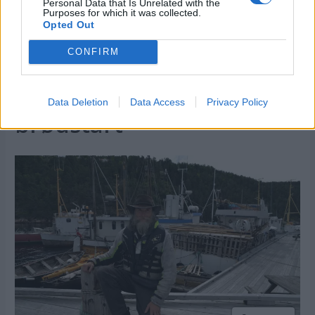
Ingeniørkontoret:
Personal Data that Is Unrelated with the
Purposes for which it was collected.
Opted Out
Sjelden motor med
CONFIRM
høyteknologisk
smøresystem og
Data Deletion
Data Access
Privacy Policy
brødstart