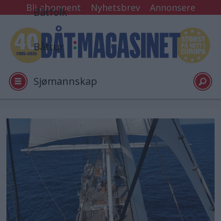
Bli abonnent
Nyhetsbrev
Annonsere
Båtfolk
Båttur
Sjømannskap
Tester
Arkiv
Video
Logg inn