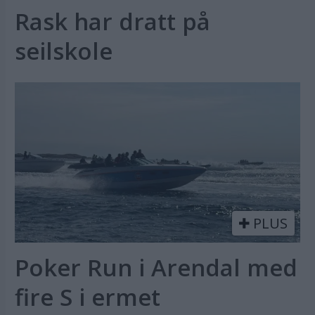
Rask har dratt på
seilskole
PLUS
Poker Run i Arendal med
fire S i ermet