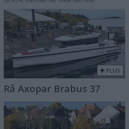
ta NTH, men det var male han ville.
PLUS
Rå Axopar Brabus 37