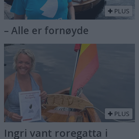
PLUS
– Alle er fornøyde
PLUS
Ingri vant roregatta i