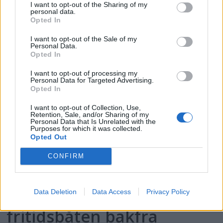
I want to opt-out of the Sharing of my
Satser på Sting, øker
personal data.
Opted In
salget
I want to opt-out of the Sale of my
Personal Data.
Opted In
I want to opt-out of processing my
Personal Data for Targeted Advertising.
Opted In
I want to opt-out of Collection, Use,
Retention, Sale, and/or Sharing of my
Personal Data that Is Unrelated with the
Purposes for which it was collected.
Opted Out
CONFIRM
Politiets teori: Tok igjen
Data Deletion
Data Access
Privacy Policy
fritidsbåten bakfra