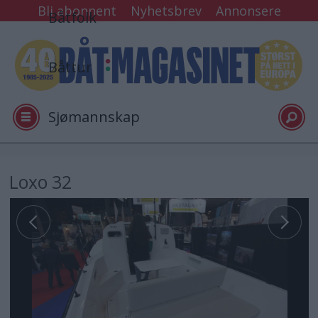
Bli abonnent
Nyhetsbrev
Annonsere
Båtfolk
Båttur
Sjømannskap
Tester
Loxo 32
Arkiv
Video
Logg inn