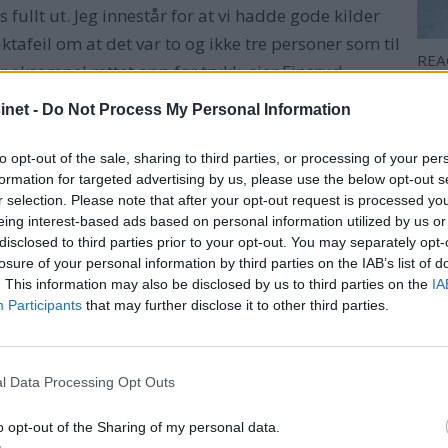
s fullt ut. Jeg innestår for at vi hadde gode kilder
 faktafeil om at det var to og ikke tre personer som til
REA
r eksempel rettet opp før trykk, sier Finsrud.
(t.v
net -
Do Not Process My Personal Information
 momskompensasjon
to opt-out of the sale, sharing to third parties, or processing of your per
formation for targeted advertising by us, please use the below opt-out s
r selection. Please note that after your opt-out request is processed y
tt forsikringer fra flere av de politiske partiene som del
eing interest-based ads based on personal information utilized by us or
 i februar.
disclosed to third parties prior to your opt-out. You may separately opt-
losure of your personal information by third parties on the IAB’s list of
er frilanser for bladet Båtliv men er ikke ansatt i forlaget.
. This information may also be disclosed by us to third parties on the
IA
Participants
that may further disclose it to other third parties.
ORTINGET
ENDRE SOLVANG
JØRN FINSRUD
KONGELIG N
l Data Processing Opt Outs
o opt-out of the Sharing of my personal data.