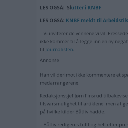
LES OGSÅ: Sl
utter i KNBF
LES OGSÅ:
KNBF meldt til Arbeidstil
– Vi inviterer de vennene vi vil. Presse
ikke kommer til å legge inn en ny negativ
til
Journalisten
.
Annonse
Han vil derimot ikke kommentere et sp
medarrangørene.
Redaksjonssjef Jørn Finsrud tilbakeviser
tilsvarsmulighet til artiklene, men at 
på hvilke kilder Båtliv hadde.
– Båtliv redigeres fullt og helt etter pr