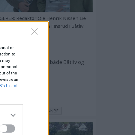
GERER: Redaktør Ole Henrik Nissen Lie
.) og redaksjonssjef Jørn Finsrud i Båtliv.
sonal or
ection to
ou may
tar på seminaret om at både Båtliv og
 personal
out of the
 downstream
B’s List of
ORSK BÅTFORBUND
KNBF