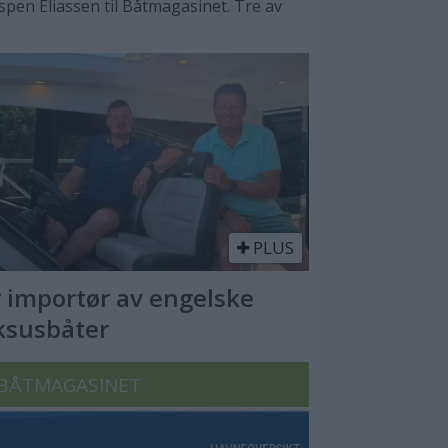
spen Eliassen til Båtmagasinet. Tre av
PLUS
 importør av engelske
ksusbåter
BÅTMAGASINET