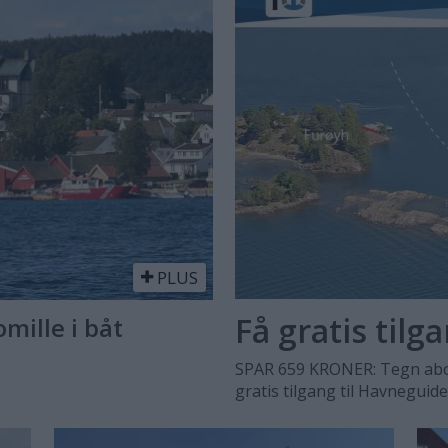
PLUS
Få gratis tilg
omille i båt
SPAR 659 KRONER: Tegn abo
gratis tilgang til Havneguid