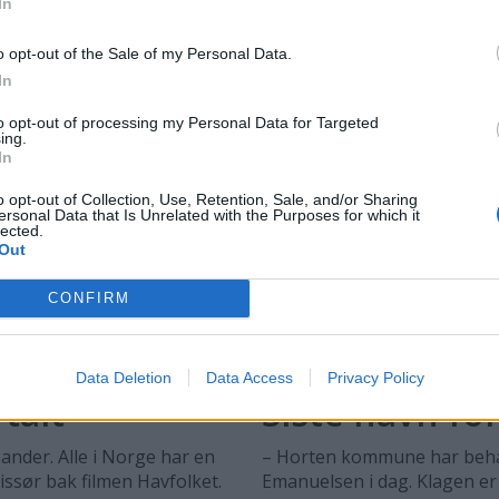
In
o opt-out of the Sale of my Personal Data.
In
to opt-out of processing my Personal Data for Targeted
ing.
In
o opt-out of Collection, Use, Retention, Sale, and/or Sharing
ersonal Data that Is Unrelated with the Purposes for which it
lected.
Out
CONFIRM
PLUS
Data Deletion
Data Access
Privacy Policy
talt
Siste havn f
 Sander. Alle i Norge har en
– Horten kommune har behan
issør bak filmen Havfolket.
Emanuelsen i dag. Klagen er 