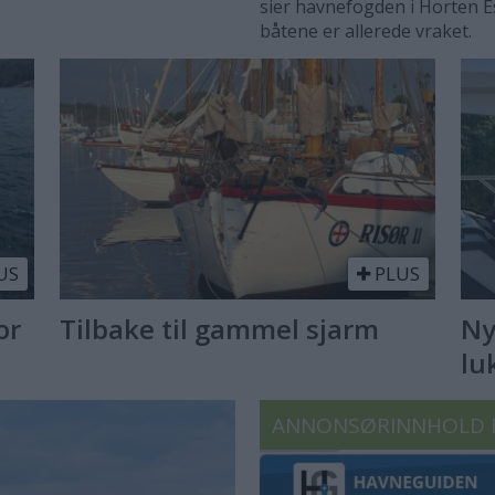
sier havnefogden i Horten E
båtene er allerede vraket.
US
PLUS
or
Tilbake til gammel sjarm
Ny
lu
ANNONSØRINNHOLD 