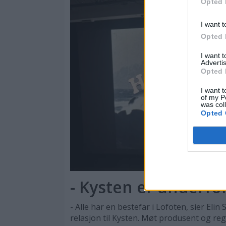
Opted 
I want t
Opted 
I want 
Advertis
Opted 
I want t
of my P
was col
Opted 
- Kysten er underfor
- Alle har en bestefar i Lofoten, sier Elin
relasjon til Kysten. Møt produsent og reg