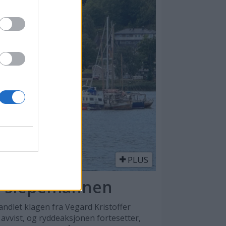
PLUS
or slepemannen
dlet klagen fra Vegard Kristoffer
avvist, og ryddeaksjonen fortesetter,