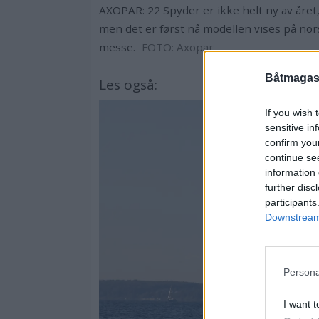
AXOPAR: 22 Spyder er ikke helt ny av året
men det er først nå modellen vises på no
messe.
FOTO: Axopar
Båtmagasi
Les også:
If you wish 
sensitive in
confirm you
continue se
information 
further disc
participants
Downstream 
Persona
I want t