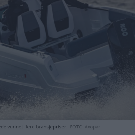
de vunnet flere bransjepriser.
FOTO: Axopar