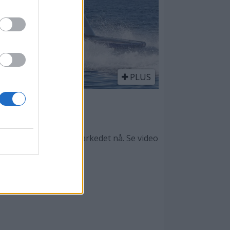
PLUS
r
ener er de beste på markedet nå. Se video