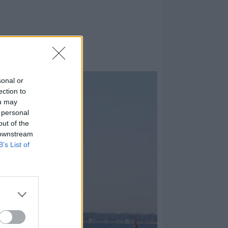
sonal or
ection to
ou may
 personal
out of the
 downstream
B’s List of