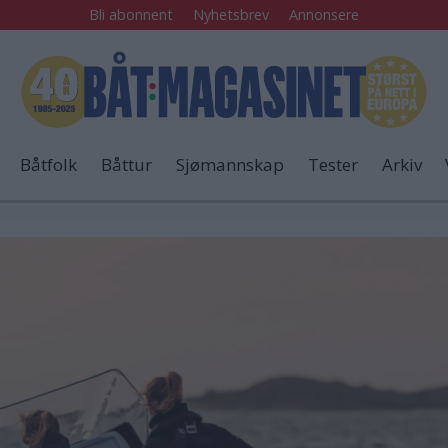
Bli abonnent
Nyhetsbrev
Annonsere
Båtfolk
Båttur
Sjømannskap
Tester
Arkiv