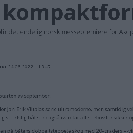
i kompaktfo
 blir det endelig norsk messepremiere for Axo
24.08.2022 - 15:47
TERT
i starten av september.
 Jan-Erik Viitalas serie ultramoderne, men samtidig vel
g sportslig båt som også ivaretar alle behov for sikker 
en på båtens dobbeltsteppete skog med 20-graders V-vi