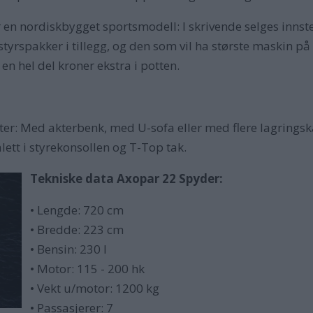
r en nordiskbygget sportsmodell: I skrivende selges inn
rspakker i tillegg, og den som vil ha største maskin p
en hel del kroner ekstra i potten.
er: Med akterbenk, med U-sofa eller med flere lagringska
lett i styrekonsollen og T-Top tak.
Tekniske data Axopar 22 Spyder:
• Lengde:
720 cm
• Bredde:
223 cm
• Bensin: 230 l
• Motor: 115 - 200 hk
• Vekt u/motor:
1200 kg
• Passasjerer: 7