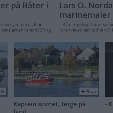
r på Båter i
Lars O. Norda
marinemaler
 små nyheter i år. Blant
– Båter og Risør hører samme
n Askeladden Fenix 66BR og
Faren rådet ham til å ta NTH
US
PLUS
Kaptein sovnet, ferge på
- 
land