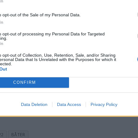
In
o opt-out of the Sale of my Personal Data.
In
to opt-out of processing my Personal Data for Targeted
ing.
In
o opt-out of Collection, Use, Retention, Sale, and/or Sharing
as beste motorbåte
ersonal Data that Is Unrelated with the Purposes for which it
lected.
Out
gasiner har pekt ut fem båter i ulike størrelser, som de m
CONFIRM
Data Deletion
Data Access
Privacy Policy
22
BÅTER