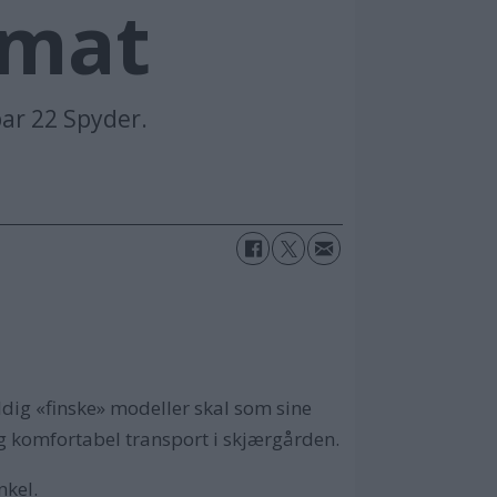
rmat
par 22 Spyder.
dig «finske» modeller skal som sine
og komfortabel transport i skjærgården.
nkel.