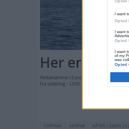
Opted 
I want t
Opted 
I want 
Advertis
Opted 
I want t
Her er Europ
of my P
was col
Opted 
Redaktørene i Europas åtte ledende båtma
fra utdeling - LIVE!
TOPPSAK
AXOPAR
BÅTER I SJØEN 20