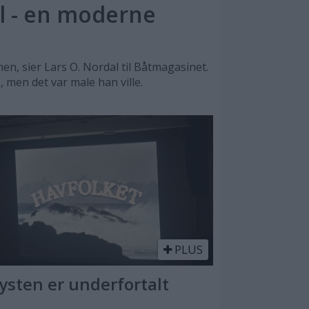
l - en moderne
n, sier Lars O. Nordal til Båtmagasinet.
, men det var male han ville.
PLUS
Kysten er underfortalt