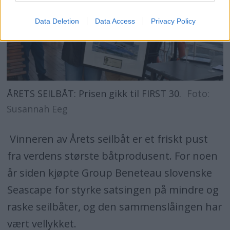
Data Deletion
Data Access
Privacy Policy
ÅRETS SEILBÅT: Prisen gikk til FIRST 30.
Foto:
Susannah Eeg
Vinneren av Årets seilbåt er et friskt pust
fra verdens største båtprodusent. For noen
år siden kjøpte Group Beneteau slovenske
Seascape for styrke satsingen på mindre og
raske seilbåter, og den sammenslåingen har
vært vellykket.