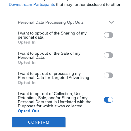
akterdekket. Viknes 10 er en elegant bobåt
Downstream Participants
that may further disclose it to other
third parties.
som tåler ruskevær. Juryen synes det er flott
Personal Data Processing Opt Outs
at det bygges båter for krevende norske
forhold. Viknes er en familiebedrift, der Gisle
I want to opt-out of the Sharing of my
personal data.
Opted In
Sivertsen er sjefdesigner og broren Kristian
daglig leder.
I want to opt-out of the Sale of my
Personal Data.
Opted In
Viknes 10 er vinner av prisen Årets bobåt.
I want to opt-out of processing my
Gratulerer!
Personal Data for Targeted Advertising.
Opted In
Årets seilbåt: Beneteau First 30
I want to opt-out of Collection, Use,
Retention, Sale, and/or Sharing of my
Personal Data that Is Unrelated with the
Purposes for which it was collected.
Opted Out
CONFIRM