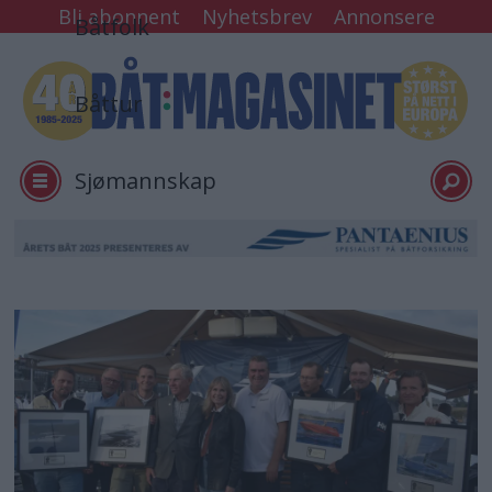
Bli abonnent
Nyhetsbrev
Annonsere
Båtfolk
Båttur
Sjømannskap
Tester
Arkiv
Video
Logg inn