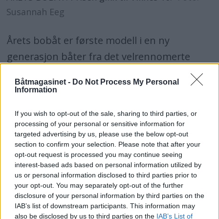
Susannah Eeg
Årets bobåt er første modell i en ny
generasjon båter fra det velrennomerte
verftet på Askøy. Viknes er blant de få
Båtmagasinet -
Do Not Process My Personal
bobåtene som fortsatt produseres i Norge,
Information
og Viknes 10 har høstet lovord fra
If you wish to opt-out of the sale, sharing to third parties, or
internasjonal båtpresse for god kvalitet,
processing of your personal or sensitive information for
targeted advertising by us, please use the below opt-out
smarte løsninger og konkurransedyktig pris.
section to confirm your selection. Please note that after your
opt-out request is processed you may continue seeing
Med den nye modellen fornyer Viknes den
interest-based ads based on personal information utilized by
us or personal information disclosed to third parties prior to
såkalte vestlandsbåten med solid og raskt
your opt-out. You may separately opt-out of the further
halvplanende skrog, bakvegg, utvendig
disclosure of your personal information by third parties on the
IAB’s list of downstream participants. This information may
styreposisjon og robust kalesjeløsning over
also be disclosed by us to third parties on the
IAB’s List of