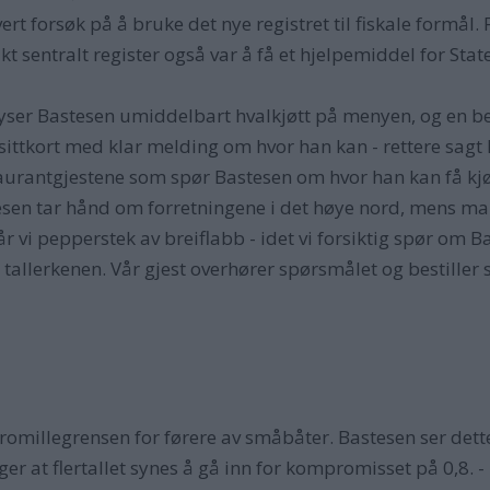
rt forsøk på å bruke det nye registret til fiskale formål. F
kt sentralt register også var å få et hjelpemiddel for State
lyser Bastesen umiddelbart hvalkjøtt på menyen, og en b
visittkort med klar melding om hvor han kan - rettere sagt hv
estaurantgjestene som spør Bastesen om hvor han kan få kj
tesen tar hånd om forretningene i det høye nord, mens man
r vi pepperstek av breiflabb - idet vi forsiktig spør om 
 tallerkenen. Vår gjest overhører spørsmålet og bestiller 
romillegrensen for førere av småbåter. Bastesen ser dett
r at flertallet synes å gå inn for kompromisset på 0,8. - D