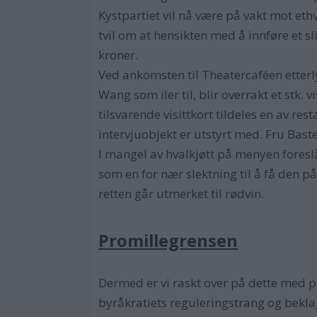
Kystpartiet vil nå være på vakt mot ethve
tvil om at hensikten med å innføre et sli
kroner.
Ved ankomsten til Theatercaféen etter
Wang som iler til, blir overrakt et stk. 
tilsvarende visittkort tildeles en av r
intervjuobjekt er utstyrt med. Fru Bas
I mangel av hvalkjøtt på menyen foreslå
som en for nær slektning til å få den på
retten går utmerket til rødvin.
Promillegrensen
Dermed er vi raskt over på dette med p
byråkratiets reguleringstrang og beklage