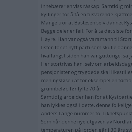
innebærer en viss råskap. Samtidig min
kyllinger for å få en tilsvarende kjøttme
Mange tror at Bastesen selv dannet Kystpa
Begge deler er feil. For å ta det siste
Høyre. Han var også varamann til Stortin
listen for et nytt parti som skulle dan
hvalfangst siden han var guttunge, sa j
Her stortrives han, selv om arbeidsdagen
pensjonister og trygdede skal likestill
meningsløse i at for eksempel en førti
grunnbeløp før fylte 70 år.
Samtidig arbeider han for at Kystpartiet 
han lykkes også i dette, denne folkelige
Anders Lange nummer to. Likhetspunkte
Som når denne nye utgaven av Nordland
temperaturen på jorden går i 30 års syk