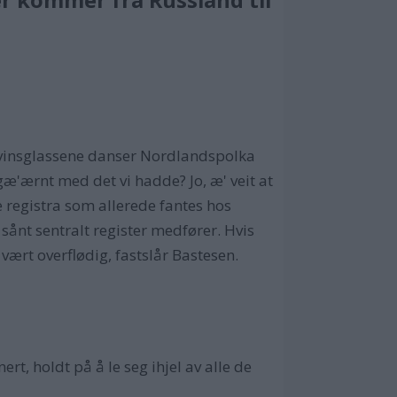
ødvinsglassene danser Nordlandspolka
gæ'ærnt med det vi hadde? Jo, æ' veit at
e registra som allerede fantes hos
 sånt sentralt register medfører. Hvis
vært overflødig, fastslår Bastesen.
t, holdt på å le seg ihjel av alle de