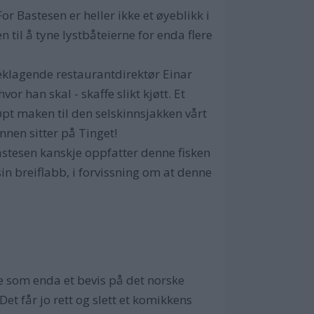
or Bastesen er heller ikke et øyeblikk i
n til å tyne lystbåteierne for enda flere
eklagende restaurantdirektør Einar
or han skal - skaffe slikt kjøtt. Et
øpt maken til den selskinnsjakken vårt
nen sitter på Tinget!
Bastesen kanskje oppfatter denne fisken
sin breiflabb, i forvissning om at denne
e som enda et bevis på det norske
et får jo rett og slett et komikkens