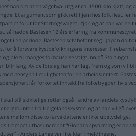
net han om at en vågehval utgjør ca. 1500 kilo kjøtt, og
ngde. Et argument som gikk rett hjem hos folk flest, ler ha
rtiet forut for Stortingsvalget i fjor, og at han var helt 
 først, så hadde Bastesen 12 års erfaring fra kommunestyr
get i en periode. Bastesen selv befant seg i Japan da han 
nes, for å forsvare kystbefolkningens interesser. Firebarn
a og ble til manges forbauselse valgt inn på Stortinget.
 blir lang. Av de forslag han har lagt frem og som vil bli 
es med hensyn til muligheten for en arbeidsinntekt. Bastes
dspensjonert får forkortet inntekt fra folketrygden hvis
skal slå skikkelige røtter også i andre av landets kystfylke
 energibunten fra Helgelandskysten, og at han vil gå over 
ne mellom disse to farveklattene er ikke ubetydelige.
s trompet utbasunerer at "Global oppvarming er den stør
luser" - Anders Lange var like klar i meldingene.