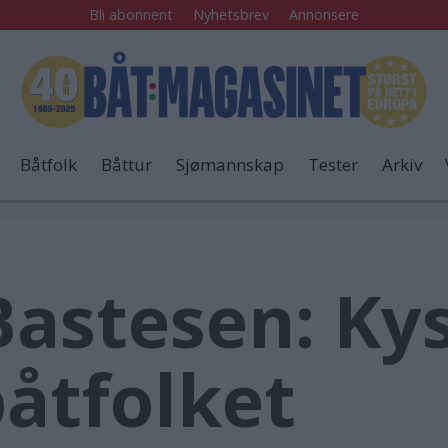
Bli abonnent
Nyhetsbrev
Annonsere
Båtfolk
Båttur
Sjømannskap
Tester
Arkiv
Bastesen: Ky
båtfolket