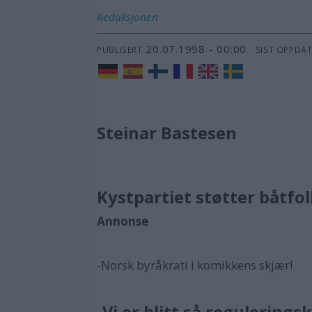
Redaksjonen
20.07.1998 - 00:00
PUBLISERT
SIST OPPDA
Steinar Bastesen
Kystpartiet støtter båtfo
Annonse
-Norsk byråkrati i komikkens skjær!
-Vi er blitt så regulerin