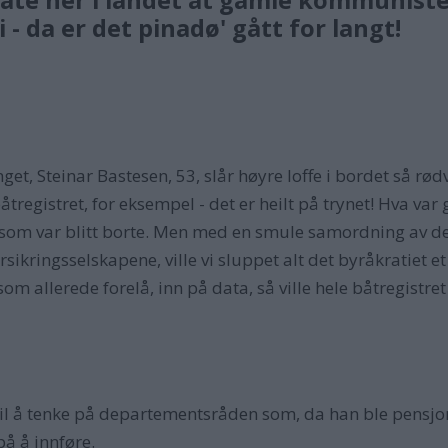
 - da er det pinadø' gått for langt!
et, Steinar Bastesen, 53, slår høyre loffe i bordet så r
registret, for eksempel - det er heilt på trynet! Hva var 
er som var blitt borte. Men med en smule samordning av d
sikringsselskapene, ville vi sluppet alt det byråkratiet et
 allerede forelå, inn på data, så ville hele båtregistret 
l å tenke på departementsråden som, da han ble pensjoner
å å innføre.