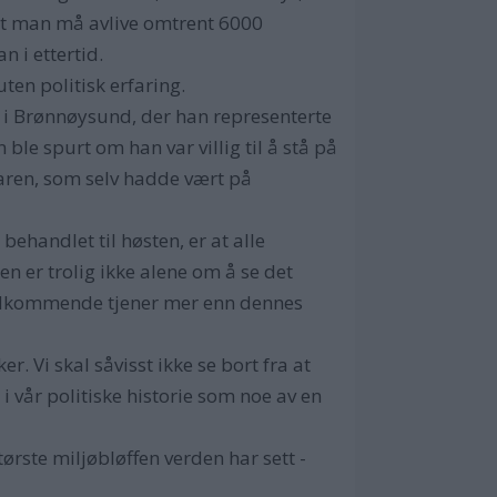
 at man må avlive omtrent 6000
n i ettertid.
uten politisk erfaring.
et i Brønnøysund, der han representerte
ble spurt om han var villig til å stå på
sfaren, som selv hadde vært på
behandlet til høsten, er at alle
en er trolig ikke alene om å se det
 vedkommende tjener mer enn dennes
r. Vi skal såvisst ikke se bort fra at
i vår politiske historie som noe av en
ste miljøbløffen verden har sett -