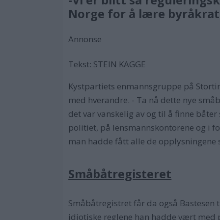
Norge for å lære byråkrati
Annonse
Tekst: STEIN KAGGE
Kystpartiets enmannsgruppe på Storting
med hverandre. - Ta nå dette nye småbåt
det var vanskelig av og til å finne båt
politiet, på lensmannskontorene og i for
man hadde fått alle de opplysningene som
Småbåtregisteret
Småbåtregistret får da også Bastesen ti
idiotiske reglene han hadde vært med p