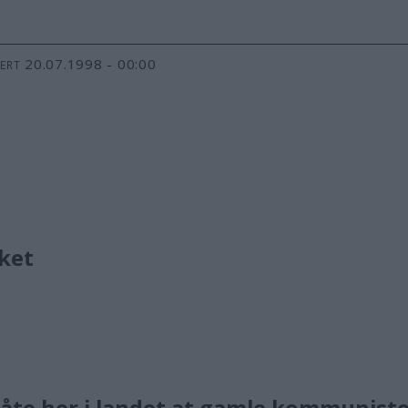
20.07.1998 - 00:00
TERT
lket
gskåte her i landet at gamle kommunist