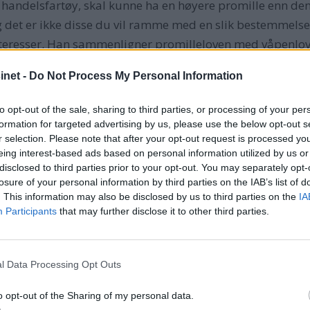
rt handelsfartøy, skal kunne ha en høyere promille enn den 
og det er ikke disse du vil ramme med en slik bestemmelse,
teresser. Han sammenligner promilleloven med våpenlov
net -
Do Not Process My Personal Information
to opt-out of the sale, sharing to third parties, or processing of your per
formation for targeted advertising by us, please use the below opt-out s
r selection. Please note that after your opt-out request is processed y
n Cup skal avholdes i Indre Oslofjord. Kysten er for alle, o
eing interest-based ads based on personal information utilized by us or
disclosed to third parties prior to your opt-out. You may separately opt-
oran racet i fjor, men alle negative spådommer ble gjort 
losure of your personal information by third parties on the IAB’s list of
n fugl eller fisk, og det hele utviklet seg til et publikum
. This information may also be disclosed by us to third parties on the
IA
ig sørget fjernsynsdekningen for at Norge ble markert ute
Participants
that may further disclose it to other third parties.
l Data Processing Opt Outs
eg inn i problematikken med elektroniske kart, nikker han.
o opt-out of the Sharing of my personal data.