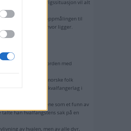
ige av USA, og i en krigssituasjon vil alt
 - Det har medført at oppmålingen til
 veier som alle vet hvor ligger.
tte ved å sperre Vestfjorden med
de replikk, fikk det norske folk
nnen i Nordland Småkvalfangerlag i
sto for massemediene som et funn av
lue talte han hvalfangstens sak på en
vlivning av hvalen, men av alle dyr,