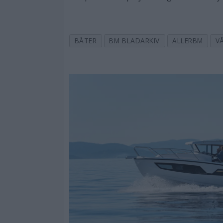
BÅTER
BM BLADARKIV
ALLERBM
V