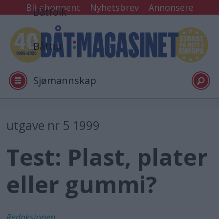
Bli abonnent
Nyhetsbrev
Annonsere
Båtfolk
Båttur
Sjømannskap
Tester
utgave nr 5 1999
Test: Plast, plater
Arkiv
eller gummi?
Video
Logg inn
Redaksjonen