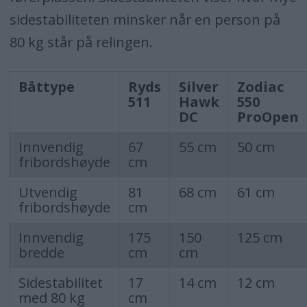
sidestabiliteten minsker når en person på
80 kg står på relingen.
Båttype
Ryds
Silver
Zodiac
511
Hawk
550
DC
ProOpen
Innvendig
67
55 cm
50 cm
fribordshøyde
cm
Utvendig
81
68 cm
61 cm
fribordshøyde
cm
Innvendig
175
150
125 cm
bredde
cm
cm
Sidestabilitet
17
14 cm
12 cm
med 80 kg
cm