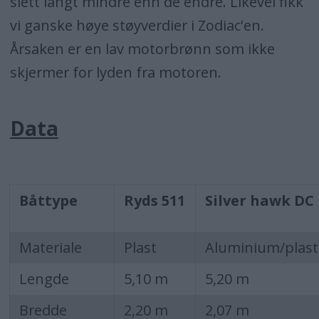
slett langt mindre enn de endre. Likevel fikk
vi ganske høye støyverdier i Zodiac'en.
Årsaken er en lav motorbrønn som ikke
skjermer for lyden fra motoren.
Data
Båttype
Ryds 511
Silver hawk DC
Materiale
Plast
Aluminium/plast
Lengde
5,10 m
5,20 m
Bredde
2,20 m
2,07 m