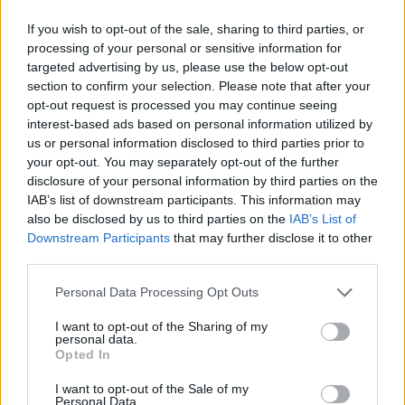
Det fungerer i tillegg som plattform når
If you wish to opt-out of the sale, sharing to third parties, or
man skal ta seg i land. Bak skjermen på
processing of your personal or sensitive information for
styreposisjonen er det to vendbare seter.
targeted advertising by us, please use the below opt-out
section to confirm your selection. Please note that after your
Helt akterut er det også to faste seter.
opt-out request is processed you may continue seeing
En stor fordel med denne båttypen er det
interest-based ads based on personal information utilized by
us or personal information disclosed to third parties prior to
myke materialet i fribordet/pongtongene.
your opt-out. You may separately opt-out of the further
disclosure of your personal information by third parties on the
Båten er i realiteten en "kjempefender", og
IAB’s list of downstream participants. This information may
materialet virker som om det tåler skikkelige
also be disclosed by us to third parties on the
IAB’s List of
Downstream Participants
that may further disclose it to other
smeller. Pongtongene gir også bra
third parties.
beskyttelse for motoren. Denne båttypen
Personal Data Processing Opt Outs
har en enorm bæreevne. Den klarer hele 11
I want to opt-out of the Sharing of my
personer, og motorer på opptil 120 hk.
personal data.
Opted In
Den er også mest morsom å kjøre av de tre
I want to opt-out of the Sale of my
testbåtene. Raskt i plan og livlig i sjøen. Den
Personal Data.