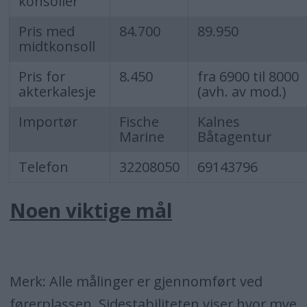
konsoller
Pris med
84.700
89.950
midtkonsoll
Pris for
8.450
fra 6900 til 8000
akterkalesje
(avh. av mod.)
Importør
Fische
Kalnes
Marine
Båtagentur
Telefon
32208050
69143796
Noen viktige mål
Merk: Alle målinger er gjennomført ved
førerplassen. Sidestabiliteten viser hvor mye