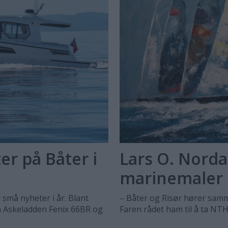
r på Båter i
Lars O. Norda
marinemaler
 små nyheter i år. Blant
– Båter og Risør hører samme
n Askeladden Fenix 66BR og
Faren rådet ham til å ta NTH