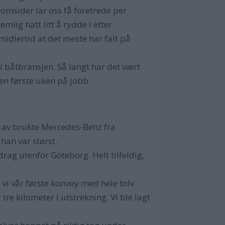
 omsider lar oss få foretrede per
lig hatt litt å rydde i etter
idlertid at det meste har falt på
 i båtbransjen. Så langt har det vært
en første uken på jobb.
r av brukte Mercedes-Benz fra
han var størst.
rag utenfor Göteborg. Helt tilfeldig,
 vi vår første konvoy med hele tolv
 tre kilometer i utstrekning. Vi ble lagt