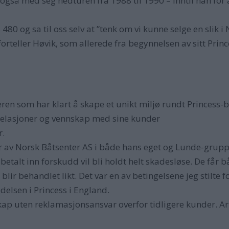
 også med seg nedturen fra 1988 til 1990 – inntil han for
 480 og sa til oss selv at ”tenk om vi kunne selge en slik i
, forteller Høvik, som allerede fra begynnelsen av sitt Pr
ren som har klart å skape et unikt miljø rundt Princess-b
relasjoner og vennskap med sine kunder
r.
er av Norsk Båtsenter AS i både hans eget og Lunde-gruppe
talt inn forskudd vil bli holdt helt skadesløse. De får bå
r behandlet likt. Det var en av betingelsene jeg stilte f
delsen i Princess i England.
kap uten reklamasjonsansvar overfor tidligere kunder. Ar