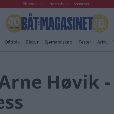
Bli abonnent
Nyhetsbrev
Annonsere
Båtfolk
Båttur
Sjømannskap
Tester
Arkiv
 Arne Høvik 
ess