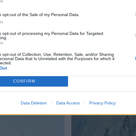
In
pet representere seg, henholdsvis i Norge og på Vestlan
o opt-out of the Sale of my Personal Data.
 å representere Princess på Østlandet i samarbeid med Båt
In
et konkursrammede Norsk Båtsenters avdelinger i Göteb
borg og Købehavn, men jeg kan ikke si mer før vi har styre
to opt-out of processing my Personal Data for Targeted
ing.
ngskontoret i Ålesund. Vi har også agenturet for Vest-Sve
In
som sagt skal dette styrebehandles før jeg kan si noe mer
o opt-out of Collection, Use, Retention, Sale, and/or Sharing
tyr. Ikke ulikt andre konger.
ersonal Data that Is Unrelated with the Purposes for which it
lected.
Out
CONFIRM
SAGA
PRINCESS
NIMBUS
MINOR
HØVIK
BÅTER
Data Deletion
Data Access
Privacy Policy