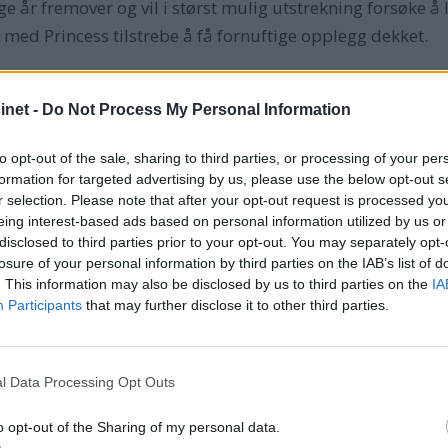
e år fremover og vil i størst mulig utstrekning forsøke 
n med Princess tilstrebe å få fornuftige opplegg dekket.
net -
Do Not Process My Personal Information
e Høvik en betydelig gevinst for livsverket da han solgte 
t fortsatte frem til 2008, det samme gjorde Lunde-kons
to opt-out of the sale, sharing to third parties, or processing of your per
formation for targeted advertising by us, please use the below opt-out s
lviken, som Arne Høvik hadde eid og utviklet siden 1985
r selection. Please note that after your opt-out request is processed y
forlot de plassen med like mye som de hadde da de flytt
eing interest-based ads based on personal information utilized by us or
r Arne Høvik følgende:
disclosed to third parties prior to your opt-out. You may separately opt-
losure of your personal information by third parties on the IAB’s list of
å gjøre var han veldig OK og overholdt avtaler. Og husle
. This information may also be disclosed by us to third parties on the
IA
 over litt for mye. Apparatet ble bygget alt for stort i for
Participants
that may further disclose it to other third parties.
leve i denne bransjen over tid.
l Data Processing Opt Outs
indre nå enn før jeg solgte, sier Arne Høvik, som har overl
o opt-out of the Sharing of my personal data.
om ”hjem” sammen med agenturet på Saga etter konkursen.