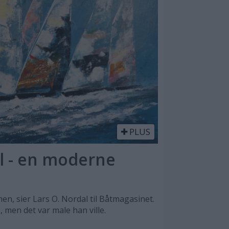
PLUS
l - en moderne
n, sier Lars O. Nordal til Båtmagasinet.
, men det var male han ville.