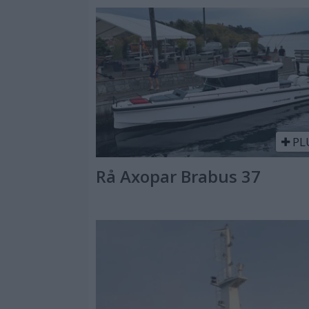
PL
Rå Axopar Brabus 37