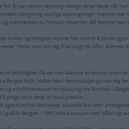
re fire år, var ytterst vemodig, medgir Arne Høvik, når han
emmøte i Bergen og utallige oppringninger. Høviken har nem
 og overtakelsen av Princess-importen. Nå bedyrer han im
ode kunder og tidligere ansatte fikk ham til å tre inn igjen
mener Høvik, som sier seg å ha solgt tre båter allerede d
ed en tilfeldighet. Da var han allerede en dreven importø
a Bergen Auto. Heller ikke i den bransjen ga han seg før 
 han og en båtinteressert kompanjong hos Nimbus i Långed
å prege store deler av hans yrkesliv.
tt agenturet for Vestlandet. Allerede året etter arrangerte
d og så til Bergen. I 1987 telte konvoyen tretti båter og var