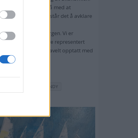
det. Det arbeides også med at
senteret. Og så gjenstår det å avklare
org og Købehavn.
behandlet saken i morgen. Vi er
rige, og da bør vi være representert
, sier kong Høvik, travelt opptatt med
BM BLADARKIV
WINDY