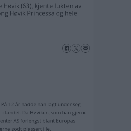
øvik (63), kjente lukten av
ng Høvik Princessa og hele
7. På 12 år hadde han lagt under seg
r i landet. Da Høviken, som han gjerne
senter AS forlengst blant Europas
rne godt plassert i le.