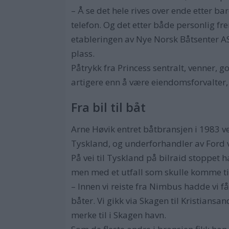
– Å se det hele rives over ende etter ba
telefon. Og det etter både personlig fr
etableringen av Nye Norsk Båtsenter AS
plass.
Påtrykk fra Princess sentralt, venner, g
artigere enn å være eiendomsforvalter, 
Fra bil til båt
Arne Høvik entret båtbransjen i 1983 v
Tyskland, og underforhandler av Ford vi
På vei til Tyskland på bilraid stoppet
men med et utfall som skulle komme til 
– Innen vi reiste fra Nimbus hadde vi få
båter. Vi gikk via Skagen til Kristiansan
merke til i Skagen havn.