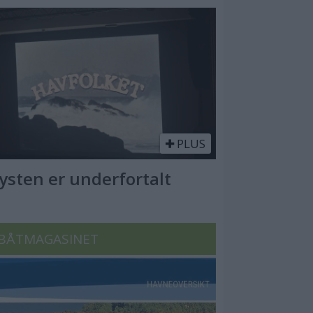
PLUS
Kysten er underfortalt
BÅTMAGASINET