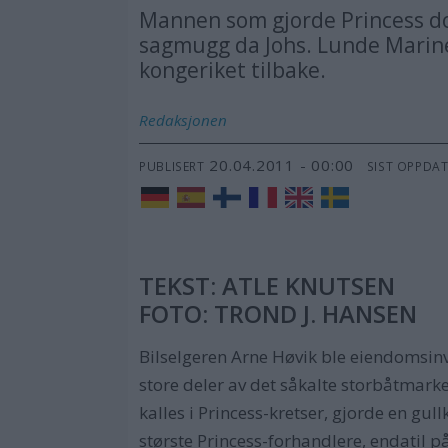
Mannen som gjorde Princess do
sagmugg da Johs. Lunde Marine 
kongeriket tilbake.
Redaksjonen
20.04.2011 - 00:00
PUBLISERT
SIST OPPDA
TEKST: ATLE KNUTSEN
FOTO: TROND J. HANSEN
Bilselgeren Arne Høvik ble eiendomsinve
store deler av det såkalte storbåtmarke
kalles i Princess-kretser, gjorde en g
største Princess-forhandlere, endatil p