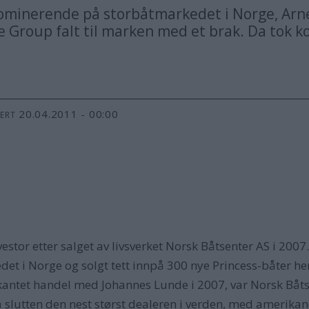
minerende på storbåtmarkedet i Norge, Arne H
Group falt til marken med et brak. Da tok ko
20.04.2011 - 00:00
TERT
stor etter salget av livsverket Norsk Båtsenter AS i 200
det i Norge og solgt tett innpå 300 nye Princess-båter he
ullkantet handel med Johannes Lunde i 2007, var Norsk Båt
å slutten den nest størst dealeren i verden, med amerikane