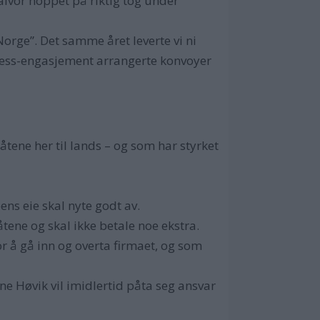
 alvor hoppet på riktig tog under
 Norge”. Det samme året leverte vi ni
incess-engasjement arrangerte konvoyer
åtene her til lands – og som har styrket
ns eie skal nyte godt av.
tene og skal ikke betale noe ekstra.
or å gå inn og overta firmaet, og som
ne Høvik vil imidlertid påta seg ansvar