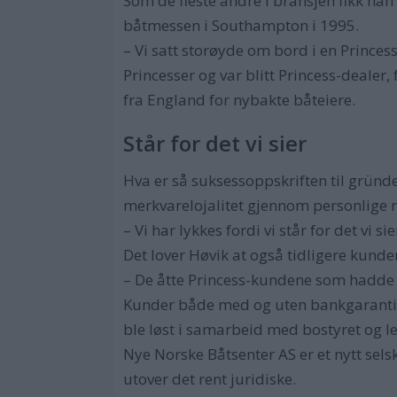
Som de fleste andre i bransjen fikk han
båtmessen i Southampton i 1995.
– Vi satt storøyde om bord i en Princess
Princesser og var blitt Princess-dealer
fra England for nybakte båteiere.
Står for det vi sier
Hva er så suksessoppskriften til gründe
merkvarelojalitet gjennom personlige 
– Vi har lykkes fordi vi står for det vi sie
Det lover Høvik at også tidligere kund
– De åtte Princess-kundene som hadde be
Kunder både med og uten bankgaranti bli
ble løst i samarbeid med bostyret og le
Nye Norske Båtsenter AS er et nytt sels
utover det rent juridiske.