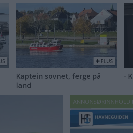
US
PLUS
Kaptein sovnet, ferge på
- 
land
ANNONSØRINNHOLD 