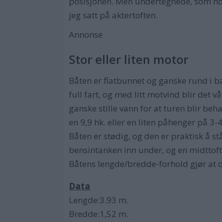
posisjonen. Men undertegnede, som nok 
jeg satt på aktertoften.
Annonse
Stor eller liten motor
Båten er flatbunnet og ganske rund i b
full fart, og med litt motvind blir det 
ganske stille vann for at turen blir be
en 9,9 hk. eller en liten påhenger på 3-
Båten er stødig, og den er praktisk å st
bensintanken inn under, og en midttof
Båtens lengde/bredde-forhold gjør at d
Data
Lengde:3.93 m.
Bredde:1,52 m.