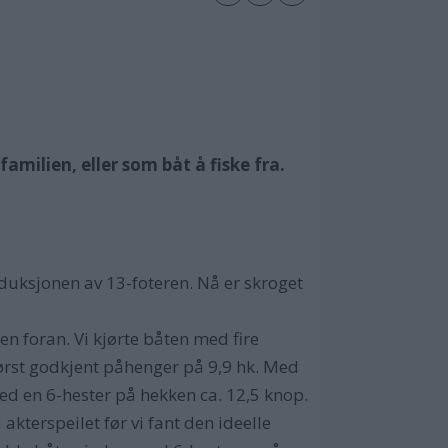
amilien, eller som båt å fiske fra.
uksjonen av 13-foteren. Nå er skroget
en foran. Vi kjørte båten med fire
tørst godkjent påhenger på 9,9 hk. Med
d en 6-hester på hekken ca. 12,5 knop.
akterspeilet før vi fant den ideelle