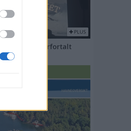
PLUS
Kysten er underfortalt
BÅTMAGASINET