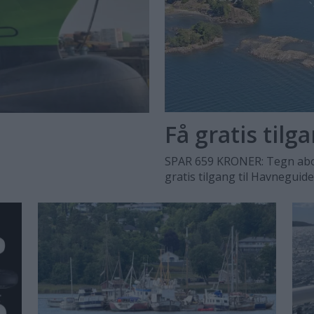
Få gratis tilg
SPAR 659 KRONER: Tegn abo
gratis tilgang til Havneguid