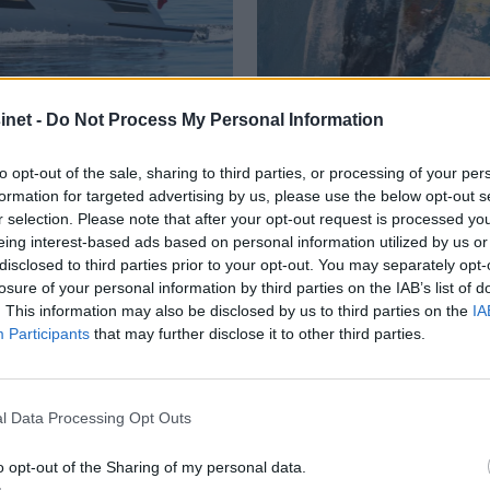
net -
Do Not Process My Personal Information
to opt-out of the sale, sharing to third parties, or processing of your per
formation for targeted advertising by us, please use the below opt-out s
r selection. Please note that after your opt-out request is processed y
r på Båter i
Lars O. Norda
eing interest-based ads based on personal information utilized by us or
marinemaler
disclosed to third parties prior to your opt-out. You may separately opt-
losure of your personal information by third parties on the IAB’s list of
. This information may also be disclosed by us to third parties on the
IA
 små nyheter i år. Blant
– Båter og Risør hører samme
Participants
that may further disclose it to other third parties.
n Askeladden Fenix 66BR og
Faren rådet ham til å ta NTH
l Data Processing Opt Outs
o opt-out of the Sharing of my personal data.