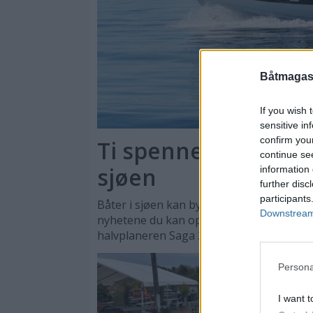
Båtmagasi
If you wish 
sensitive in
confirm you
Ti spennende nyhete
continue se
sjøen
information 
further disc
participants
Båter i sjøen kan by på en rekke store og
Downstream 
nyhetene du kan oppleve er daycruisere
halvplaneren Saga 355.
Persona
I want t