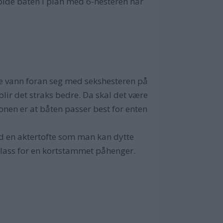
olde båten i plan med 6-hesteren når
ye vann foran seg med sekshesteren på
blir det straks bedre. Da skal det være
onen er at båten passer best for enten
med en aktertofte som man kan dytte
plass for en kortstammet påhenger.