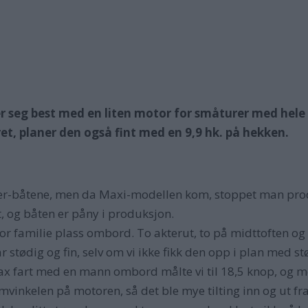
r seg best med en liten motor for småturer med hele f
dret, planer den også fint med en 9,9 hk. på hekken.
oner-båtene, men da Maxi-modellen kom, stoppet man prod
, og båten er påny i produksjon.
or familie plass ombord. To akterut, to på midttoften og 
stødig og fin, selv om vi ikke fikk den opp i plan med s
x fart med en mann ombord målte vi til 18,5 knop, og me
mvinkelen på motoren, så det ble mye tilting inn og ut fra 