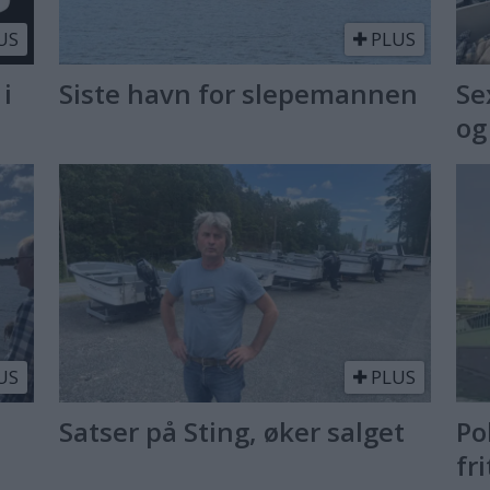
US
PLUS
 i
Siste havn for slepemannen
Se
og
US
PLUS
Satser på Sting, øker salget
Po
fr