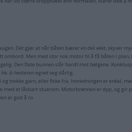
har litt større kroppsvekt enn normalen, klarte ikke å h
augen. Det gjør at når båten bærer en del vekt, skyver m
vått ombord. Men med stor nok motor til å få båten i plan, 
hagelig. Den flate bunnen slår hardt mot bølgene. Konklusj
4 hk. 6-hesteren egnet seg dårlig.
å og trekke garn, eller fiske fra. Innredningen er enkel, 
te med et låsbart stuerom. Motorbrønnen er dyp, og gir 
en er god å ro.