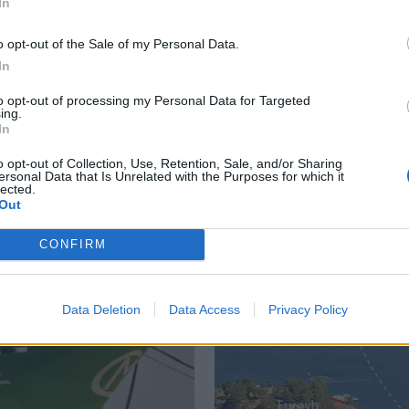
In
o opt-out of the Sale of my Personal Data.
In
US
PLUS
to opt-out of processing my Personal Data for Targeted
ing.
In
Kaptein sovnet, ferge på
- 
o opt-out of Collection, Use, Retention, Sale, and/or Sharing
land
ersonal Data that Is Unrelated with the Purposes for which it
lected.
Out
ANNONSØRINNHOLD 
CONFIRM
Data Deletion
Data Access
Privacy Policy