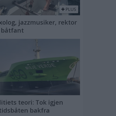
PLUS
xolog, jazzmusiker, rektor
 båtfant
litiets teori: Tok igjen
itidsbåten bakfra