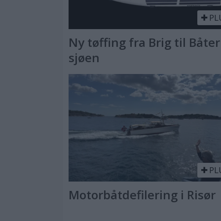
PL
Ny tøffing fra Brig til Båter
sjøen
PL
Motorbåtdefilering i Risør