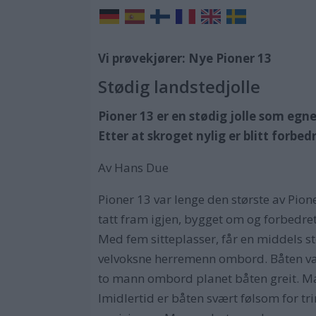
Vi prøvekjører: Nye Pioner 13
Stødig landstedjolle
Pioner 13 er en stødig jolle som egne
Etter at skroget nylig er blitt forbe
Av Hans Due
Pioner 13 var lenge den største av Pi
tatt fram igjen, bygget om og forbedret
Med fem sitteplasser, får en middels st
velvoksne herremenn ombord. Båten var 
to mann ombord planet båten greit. Ma
Imidlertid er båten svært følsom for tri