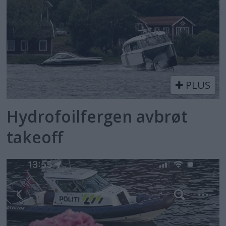
PLUS
Hydrofoilfergen avbrøt
takeoff