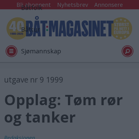
Bli abonnent
Nyhetsbrev
Annonsere
Båtfolk
Båttur
Sjømannskap
Tester
utgave nr 9 1999
Opplag: Tøm rør
Arkiv
og tanker
Video
Logg inn
Redaksjonen