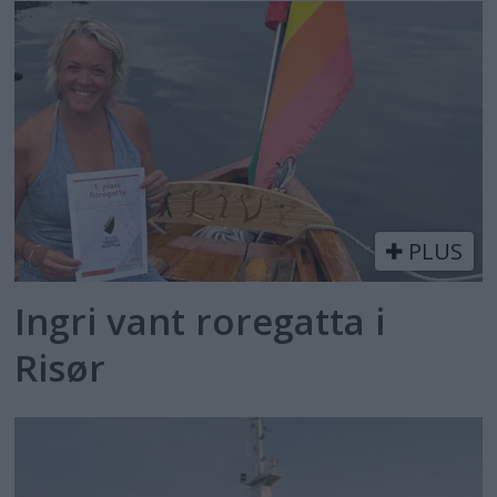
PLUS
Ingri vant roregatta i
Risør