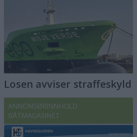
Losen avviser straffeskyld
ANNONSØRINNHOLD
BÅTMAGASINET