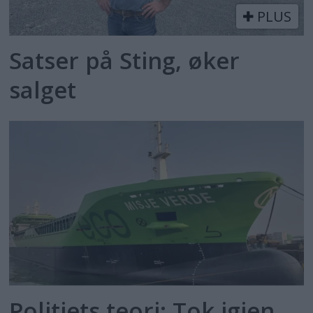
PLUS
Satser på Sting, øker
salget
Politiets teori: Tok igjen