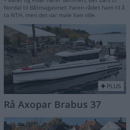
– Båter og Risør hører sammen, sier Lars O.
Nordal til Båtmagasinet. Faren rådet ham til å
ta NTH, men det var male han ville.
PLUS
Rå Axopar Brabus 37