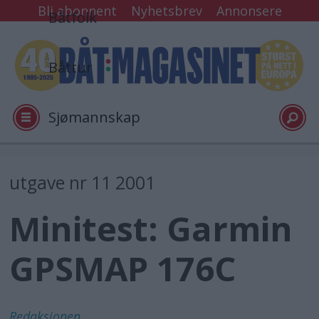
Bli abonnent
Nyhetsbrev
Annonsere
Båtfolk
Båttur
Sjømannskap
Tester
utgave nr 11 2001
Minitest: Garmin
Arkiv
GPSMAP 176C
Video
Logg inn
Redaksjonen