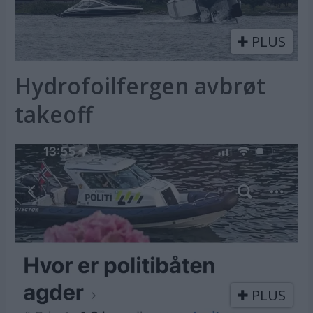
PLUS
Hydrofoilfergen avbrøt
takeoff
PLUS