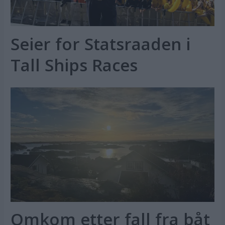
Seier for Statsraaden i
Tall Ships Races
Omkom etter fall fra båt