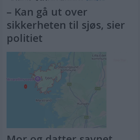
– Kan gå ut over
sikkerheten til sjøs, sier
politiet
Mor og datter savnet