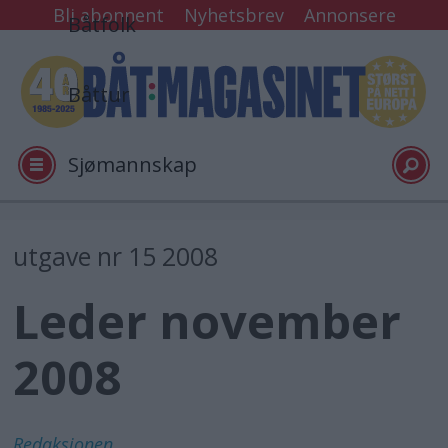
Bli abonnent
Nyhetsbrev
Annonsere
Båtfolk
Båttur
Sjømannskap
Tester
utgave nr 15 2008
Leder november
Arkiv
2008
Video
Logg inn
Redaksjonen