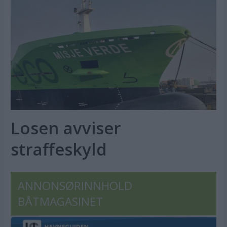
Losen avviser
straffeskyld
ANNONSØRINNHOLD
BÅTMAGASINET