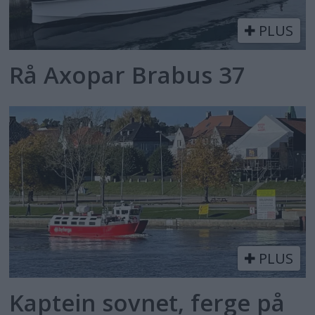
PLUS
Rå Axopar Brabus 37
PLUS
Kaptein sovnet, ferge på