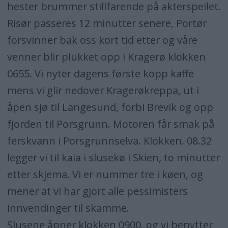
hester brummer stillfarende på akterspeilet.
Risør passeres 12 minutter senere, Portør
forsvinner bak oss kort tid etter og våre
venner blir plukket opp i Kragerø klokken
0655. Vi nyter dagens første kopp kaffe
mens vi glir nedover Kragerøkreppa, ut i
åpen sjø til Langesund, forbi Brevik og opp
fjorden til Porsgrunn. Motoren får smak på
ferskvann i Porsgrunnselva. Klokken. 08.32
legger vi til kaia i slusekø i Skien, to minutter
etter skjema. Vi er nummer tre i køen, og
mener at vi har gjort alle pessimisters
innvendinger til skamme.
Slusene åpner klokken 0900, og vi benytter