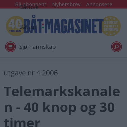
Bli abonnent
Nyhetsbrev
Annonsere
Båtfolk
Båttur
Sjømannskap
Tester
utgave nr 4 2006
Telemarkskanale
Arkiv
n - 40 knop og 30
Video
timer
Logg inn