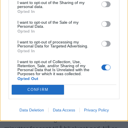
I want to opt-out of the Sharing of my
for prosjektet vårt. Vi lar oss ikke stagge, og
personal data.
Opted In
fortsetter ufortrødent videre. Slusen på
I want to opt-out of the Sale of my
Kjeldal går som en drøm, og vi feier inn til
Personal Data.
Opted In
Lunde kort tid etter. Her blir vi imidlertid
I want to opt-out of processing my
tvunget til å vente, siden mannskapet er på
Personal Data for Targeted Advertising.
Opted In
Kjeldal. Når de først kommer er de imidlertid
hjelpsomheten selv. Betjeningen på Lunde
I want to opt-out of Collection, Use,
Retention, Sale, and/or Sharing of my
Personal Data that Is Unrelated with the
har aldri hørt om noen som har kjørt
Purposes for which it was collected.
Opted Out
kanalen fra ende til annen på èn dag, langt
mindre tur-retur på to. De får oss ned så
CONFIRM
fort det er teknisk mulig, og ringer i tillegg
Vrangfoss og prøver å ”booke plass” for oss.
Data Deletion
Data Access
Privacy Policy
Vi kommer til Vrangfoss klokken 1120, 15