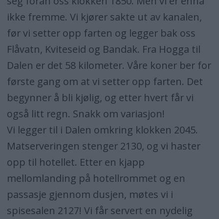
seg foran oss klokken 1850. Men vi er ennå
ikke fremme. Vi kjører sakte ut av kanalen,
før vi setter opp farten og legger bak oss
Flåvatn, Kviteseid og Bandak. Fra Hogga til
Dalen er det 58 kilometer. Våre koner ber for
første gang om at vi setter opp farten. Det
begynner å bli kjølig, og etter hvert får vi
også litt regn. Snakk om variasjon!
Vi legger til i Dalen omkring klokken 2045.
Matserveringen stenger 2130, og vi haster
opp til hotellet. Etter en kjapp
mellomlanding på hotellrommet og en
passasje gjennom dusjen, møtes vi i
spisesalen 2127! Vi får servert en nydelig