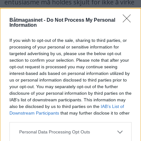
entusiasme må holdes skjult for ikke å virke
provoserende. For enkelte har romantikken
Båtmagasinet -
Do Not Process My Personal
nemlig ennå ikke sunket inn.
Information
Litt senere møter vi eieren av Esso Dalen på
If you wish to opt-out of the sale, sharing to third parties, or
bryggen. Turen motstrøms oppover
processing of your personal or sensitive information for
kanalen dagen før har tæret mer på
targeted advertising by us, please use the below opt-out
section to confirm your selection. Please note that after your
reservene enn vi hadde regnet med. Vi
opt-out request is processed you may continue seeing
avtaler levering av 80 liter bensin på
interest-based ads based on personal information utilized by
us or personal information disclosed to third parties prior to
jerrykanner. Deretter setter vi på nytt
your opt-out. You may separately opt-out of the further
disclosure of your personal information by third parties on the
kursen mot Hogga. Været er nydelig, sjøene
IAB’s list of downstream participants. This information may
er speilblanke, og vi bruker en halv time
also be disclosed by us to third parties on the
IAB’s List of
Downstream Participants
that may further disclose it to other
mindre enn kvelden før over vannene.
third parties.
På Hogga må vi vente noen minutter før
Personal Data Processing Opt Outs
slusingen starter, og igjen møter vi skepsis