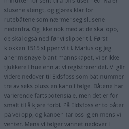
minutter for sent til å bli sluset ned. Nå er
slusene stengt, og gjøres klar for
rutebåtene som nærmer seg slusene
nedenfra. Og ikke nok med at de skal opp,
de skal også ned før vi slipper til. Først
klokken 1515 slipper vi til. Marius og jeg
aner misnøye blant mannskapet, vi er ikke
tjukkere i hue enn at vi registrerer det. Vi glir
videre nedover til Eidsfoss som båt nummer
tre av seks pluss en kano i følge. Båtene har
varierende fartspotensiale, men det er for
smalt til å kjøre forbi. På Eidsfoss er to båter
på vei opp, og kanoen tar oss igjen mens vi
venter. Mens vi følger vannet nedover i