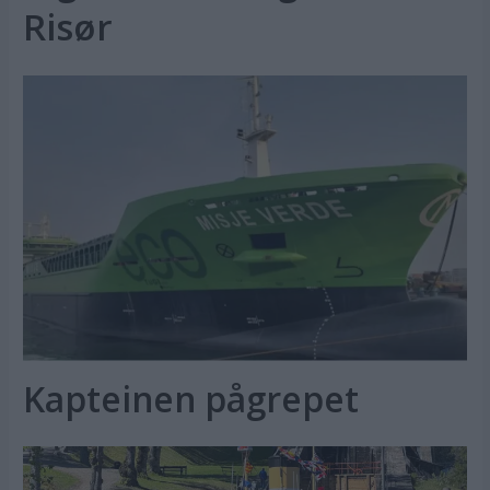
Risør
Kapteinen pågrepet