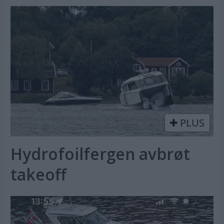
PLUS
Hydrofoilfergen avbrøt
takeoff