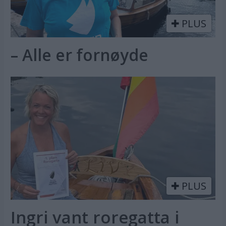
PLUS
– Alle er fornøyde
PLUS
Ingri vant roregatta i