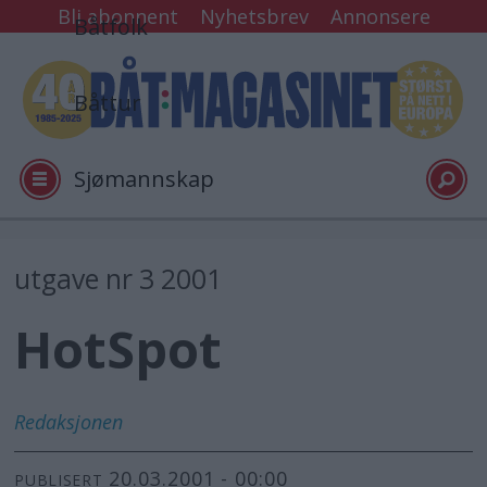
Bli abonnent
Nyhetsbrev
Annonsere
Båtfolk
Båttur
Sjømannskap
Tester
utgave nr 3 2001
HotSpot
Arkiv
Video
Redaksjonen
20.03.2001 - 00:00
Logg inn
PUBLISERT