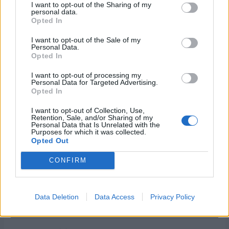
Få gratis tilgang til
I want to opt-out of the Sharing of my
personal data.
Opted In
havneguide
I want to opt-out of the Sale of my
Personal Data.
SPAR 659 KRONER: Tegn abonnement på
Opted In
Båtmagasinet nå, og få gratis tilgang til
Havneguiden Online!
I want to opt-out of processing my
Personal Data for Targeted Advertising.
Opted In
I want to opt-out of Collection, Use,
Retention, Sale, and/or Sharing of my
Personal Data that Is Unrelated with the
Purposes for which it was collected.
Opted Out
CONFIRM
Data Deletion
Data Access
Privacy Policy
PLUS