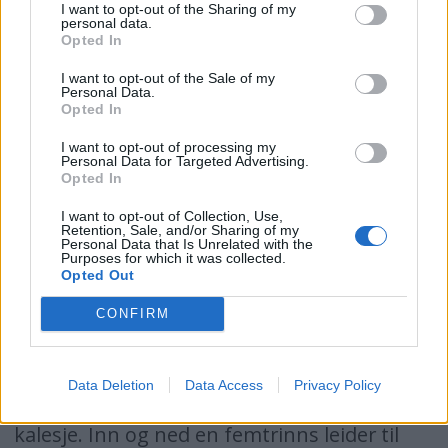
typiske hollandske stålbåten. Den leveres i
I want to opt-out of the Sharing of my
personal data.
ulike farger, men også i hvitt og uten den
Opted In
tradisjonelle trossa, men med en fenderlist i
I want to opt-out of the Sale of my
Personal Data.
plast rundt hele båten. Med to kraftige
Opted In
diesler, har båten et visst fartspotensiale.
I want to opt-out of processing my
Personal Data for Targeted Advertising.
For hollendere på hjemmebane er ikke dette
Opted In
viktig. De har sine elver, kanaler og
I want to opt-out of Collection, Use,
Retention, Sale, and/or Sharing of my
begrensede farvann og hastigheter. Med
Personal Data that Is Unrelated with the
Purposes for which it was collected.
korte avstander og stor trafikk er mer enn ti
Opted Out
knops fart uaktuelt. Men for internasjonale
CONFIRM
farvann er det for sakte.
Den utvendige styreposisjonen er beskyttet
Data Deletion
Data Access
Privacy Policy
av en høy vindskjerm pluss eventuell
kalesje. Inn og ned en femtrinns leider til