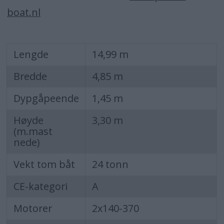
boat.nl
Lengde
14,99 m
Bredde
4,85 m
Dypgåpeende
1,45 m
Høyde
3,30 m
(m.mast
nede)
Vekt tom båt
24 tonn
CE-kategori
A
Motorer
2x140-370