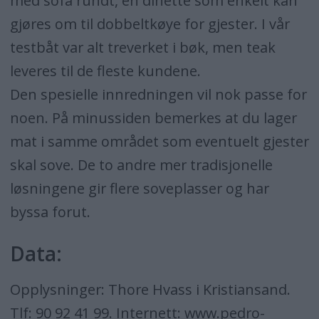
med sofa rundt, en dinette som enkelt kan
gjøres om til dobbeltkøye for gjester. I vår
testbåt var alt treverket i bøk, men teak
leveres til de fleste kundene.
Den spesielle innredningen vil nok passe for
noen. På minussiden bemerkes at du lager
mat i samme området som eventuelt gjester
skal sove. De to andre mer tradisjonelle
løsningene gir flere soveplasser og har
byssa forut.
Data:
Opplysninger: Thore Hvass i Kristiansand.
Tlf: 90 92 41 99. Internett:
www.pedro-