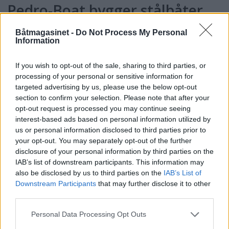
Pedro-Boat bygger stålbåter
fra 32 fot opp til 15 meter. 37
Båtmagasinet -
Do Not Process My Personal
foteren, som var en av de
Information
minste testbåtene under
If you wish to opt-out of the sale, sharing to third parties, or
samlingen i Holland, leveres i
processing of your personal or sensitive information for
targeted advertising by us, please use the below opt-out
tre helt forskjellige versjoner.
section to confirm your selection. Please note that after your
Båten vi kjørte hadde en åpen
opt-out request is processed you may continue seeing
interest-based ads based on personal information utilized by
løsning med salong og bysse
us or personal information disclosed to third parties prior to
helt akterut. Annerledes og
your opt-out. You may separately opt-out of the further
disclosure of your personal information by third parties on the
tiltalende.
IAB’s list of downstream participants. This information may
also be disclosed by us to third parties on the
IAB’s List of
Downstream Participants
that may further disclose it to other
third parties.
Pedro 37 er verftets nyeste modell, en
moderne og litt ”lettere” type enn den
Personal Data Processing Opt Outs