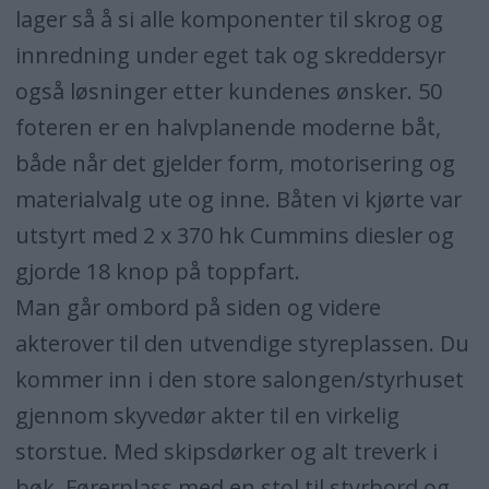
lager så å si alle komponenter til skrog og
innredning under eget tak og skreddersyr
også løsninger etter kundenes ønsker. 50
foteren er en halvplanende moderne båt,
både når det gjelder form, motorisering og
materialvalg ute og inne. Båten vi kjørte var
utstyrt med 2 x 370 hk Cummins diesler og
gjorde 18 knop på toppfart.
Man går ombord på siden og videre
akterover til den utvendige styreplassen. Du
kommer inn i den store salongen/styrhuset
gjennom skyvedør akter til en virkelig
storstue. Med skipsdørker og alt treverk i
bøk. Førerplass med en stol til styrbord og