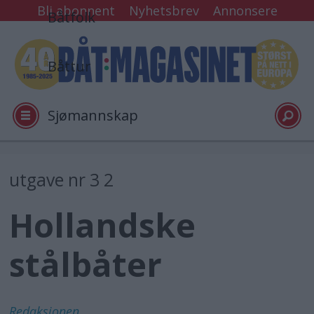
Bli abonnent
Nyhetsbrev
Annonsere
Båtfolk
Båttur
Sjømannskap
Tester
utgave nr 3 2
Hollandske
Arkiv
stålbåter
Video
Logg inn
Redaksjonen