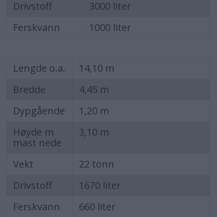
Drivstoff
3000 liter
Ferskvann
1000 liter
Lengde o.a.
14,10 m
Bredde
4,45 m
Dypgående
1,20 m
Høyde m
3,10 m
mast nede
Vekt
22 tonn
Drivstoff
1670 liter
Ferskvann
660 liter