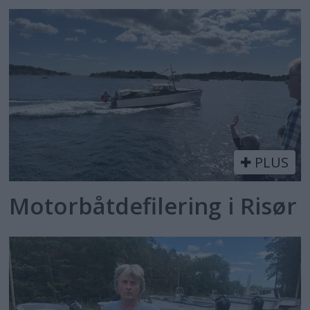
PLUS
Motorbåtdefilering i Risør