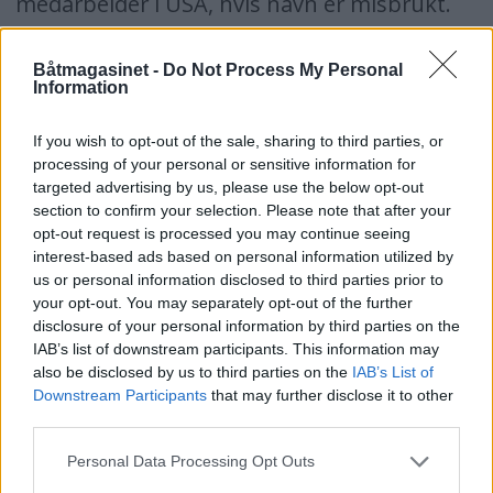
medarbeider i USA, hvis navn er misbrukt.
Det er direktøren ved IMCIs hovedkontor i
Båtmagasinet -
Do Not Process My Personal
Brüssel, Ulrich Heinemann, som skal
Information
undertegne alle IMCI-sertifikater. Det var
If you wish to opt-out of the sale, sharing to third parties, or
han som varslet alle samarbeidspartnerer i
processing of your personal or sensitive information for
ADCO om de falske dokumentene, og han
targeted advertising by us, please use the below opt-out
section to confirm your selection. Please note that after your
informerte spesielt det norske
opt-out request is processed you may continue seeing
Sjøfartsdirektoratet om saken. Båtene var
interest-based ads based on personal information utilized by
us or personal information disclosed to third parties prior to
beregnet på det norske markedet. Saken ble
your opt-out. You may separately opt-out of the further
politianmeldt og er under etterforskning.
disclosure of your personal information by third parties on the
IAB’s list of downstream participants. This information may
IMCI utelukker ikke at noen kan ha sluppet
also be disclosed by us to third parties on the
IAB’s List of
Downstream Participants
that may further disclose it to other
igjennom med denne amerikanske”
third parties.
forhåndsgodkjenningen”.
Personal Data Processing Opt Outs
To båteiere bekrefter at det er betalt