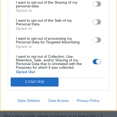
I want to opt-out of the Sharing of my
kontantbeløp til meglere og
personal data.
Opted In
kontaktpersoner i USA for CE-godkjenning
I want to opt-out of the Sale of my
av båtene før de ankom Norge, men de er
Personal Data.
Opted In
lurt trill rundt og har startet på en lang,
kostbar og ny tidkrevende prosess for seriøs
I want to opt-out of processing my
Personal Data for Targeted Advertising.
godkjenning i Norge.
Opted In
Noen båtselgere har prøvd seg på en enda
I want to opt-out of Collection, Use,
Retention, Sale, and/or Sharing of my
enklere variant, nemlig å selge falske CE-
Personal Data that Is Unrelated with the
Purposes for which it was collected.
Opted Out
plater. De har fått intetanende norske
kjøpere til å tro at CE-merkingen dermed er i
CONFIRM
orden. Det må ha vært god butikk. Vi
kjenner til at enkelte har betalt opptil 15.000
Data Deletion
Data Access
Privacy Policy
kroner til CE-eksperter i USA eller Göteborg
for slike skilt. Hele jobben har bestått i å