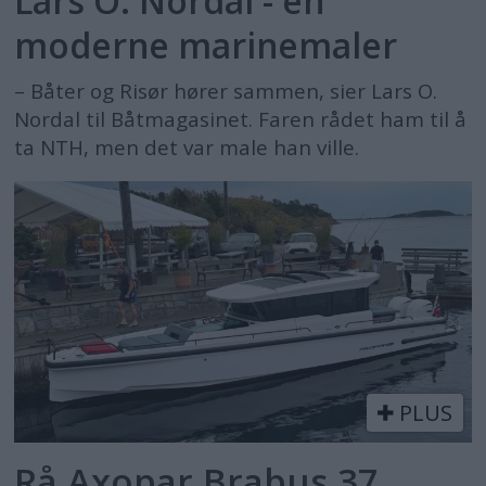
Lars O. Nordal - en
moderne marinemaler
– Båter og Risør hører sammen, sier Lars O.
Nordal til Båtmagasinet. Faren rådet ham til å
ta NTH, men det var male han ville.
PLUS
Rå Axopar Brabus 37