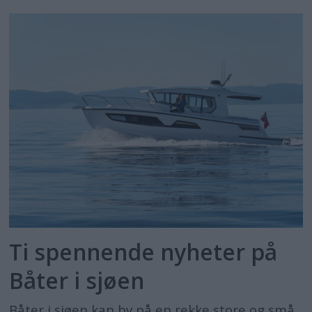
Ti spennende nyheter på
Båter i sjøen
Båter i sjøen kan by på en rekke store og små