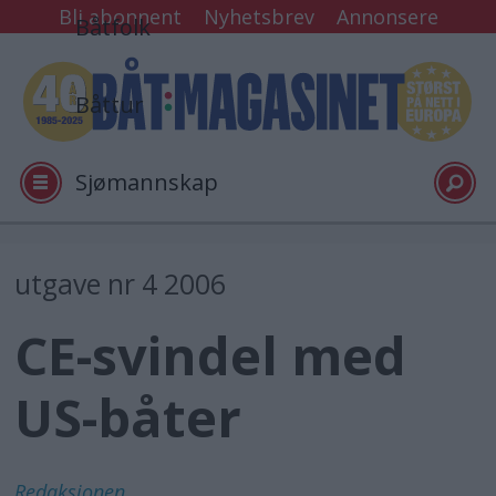
Bli abonnent
Nyhetsbrev
Annonsere
Båtfolk
Båttur
Sjømannskap
Tester
utgave nr 4 2006
CE-svindel med
Arkiv
US-båter
Video
Logg inn
Redaksjonen