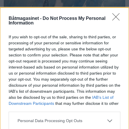
Båtmagasinet -
Do Not Process My Personal
Information
If you wish to opt-out of the sale, sharing to third parties, or
processing of your personal or sensitive information for
targeted advertising by us, please use the below opt-out
section to confirm your selection. Please note that after your
opt-out request is processed you may continue seeing
interest-based ads based on personal information utilized by
PLUS
us or personal information disclosed to third parties prior to
your opt-out. You may separately opt-out of the further
disclosure of your personal information by third parties on the
Lars O. Nordal - en
IAB’s list of downstream participants. This information may
moderne marinemaler
also be disclosed by us to third parties on the
IAB’s List of
Downstream Participants
that may further disclose it to other
third parties.
– Båter og Risør hører sammen, sier Lars O.
Nordal til Båtmagasinet. Faren rådet ham til å
Personal Data Processing Opt Outs
ta NTH, men det var male han ville.