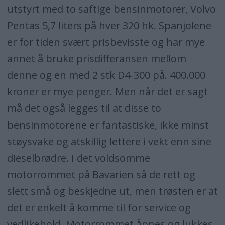
utstyrt med to saftige bensinmotorer, Volvo
Pentas 5,7 liters på hver 320 hk. Spanjolene
er for tiden svært prisbevisste og har mye
annet å bruke prisdifferansen mellom
denne og en med 2 stk D4-300 på. 400.000
kroner er mye penger. Men når det er sagt
må det også legges til at disse to
bensinmotorene er fantastiske, ikke minst
støysvake og atskillig lettere i vekt enn sine
dieselbrødre. I det voldsomme
motorrommet på Bavarien så de rett og
slett små og beskjedne ut, men trøsten er at
det er enkelt å komme til for service og
vedlikehold. Motorrommet åpnes og lukkes