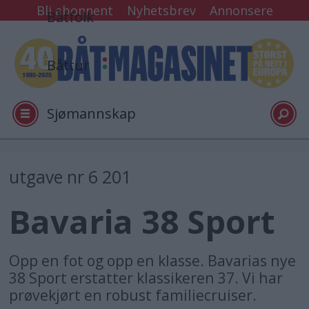
Bli abonnent
Nyhetsbrev
Annonsere
Båtfolk
Båttur
Sjømannskap
Tester
utgave nr 6 201
Bavaria 38 Sport
Arkiv
Video
Opp en fot og opp en klasse. Bavarias nye
38 Sport erstatter klassikeren 37. Vi har
prøvekjørt en robust familiecruiser.
Logg inn