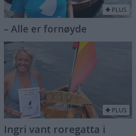
PLUS
– Alle er fornøyde
PLUS
Ingri vant roregatta i