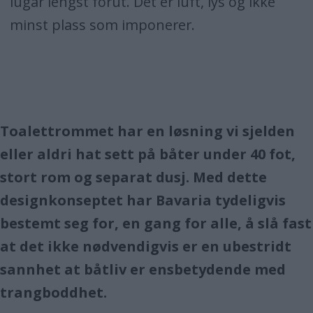
lugar lengst forut. Det er luft, lys og ikke
minst plass som imponerer.
Toalettrommet har en løsning vi sjelden
eller aldri hat sett på båter under 40 fot,
stort rom og separat dusj. Med dette
designkonseptet har Bavaria tydeligvis
bestemt seg for, en gang for alle, å slå fast
at det ikke nødvendigvis er en ubestridt
sannhet at båtliv er ensbetydende med
trangboddhet.