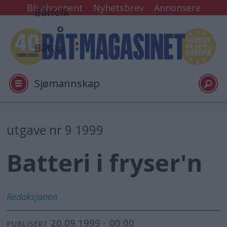
Bli abonnent
Nyhetsbrev
Annonsere
Båtfolk
Båttur
Sjømannskap
Tester
utgave nr 9 1999
Batteri i fryser'n
Arkiv
Video
Redaksjonen
20.09.1999 - 00:00
Logg inn
PUBLISERT