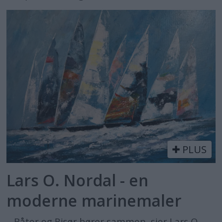
PLUS
Lars O. Nordal - en
moderne marinemaler
– Båter og Risør hører sammen, sier Lars O.