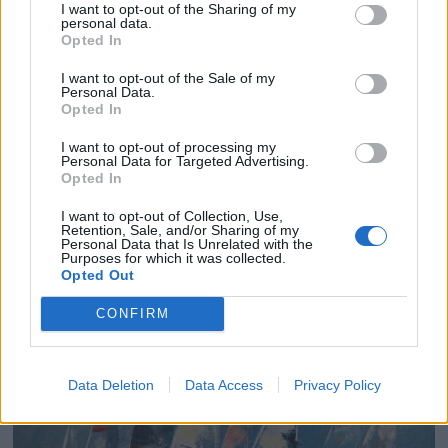
I want to opt-out of the Sharing of my
personal data.
Opted In
I want to opt-out of the Sale of my
Personal Data.
Opted In
Ti spennende nyheter på
I want to opt-out of processing my
Personal Data for Targeted Advertising.
Båter i sjøen
Opted In
Båter i sjøen kan by på en rekke store og små
I want to opt-out of Collection, Use,
Retention, Sale, and/or Sharing of my
nyheter i år. Blant nyhetene du kan oppleve er
Personal Data that Is Unrelated with the
Purposes for which it was collected.
daycruiseren Askeladden Fenix 66BR og
Opted Out
halvplaneren Saga 355.
CONFIRM
Data Deletion
Data Access
Privacy Policy