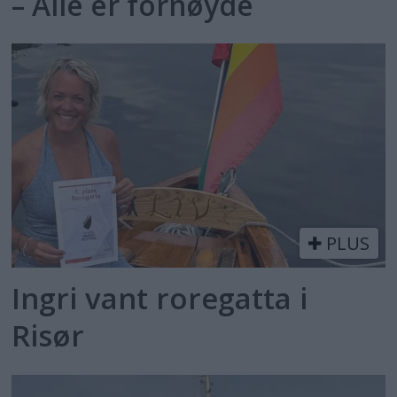
– Alle er fornøyde
PLUS
Ingri vant roregatta i
Risør