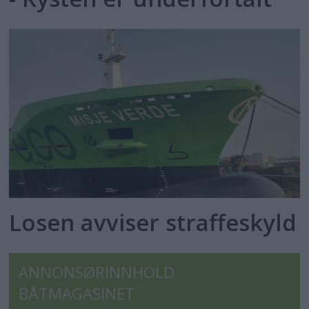
Losen avviser straffeskyld
ANNONSØRINNHOLD
BÅTMAGASINET