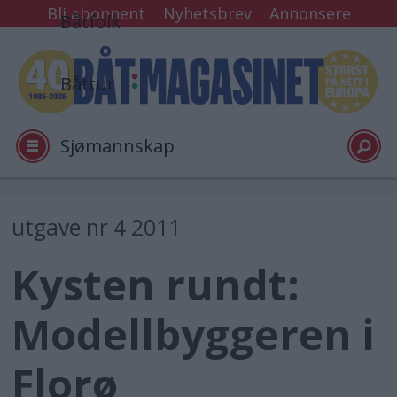
Bli abonnent
Nyhetsbrev
Annonsere
Båtfolk
Båttur
Sjømannskap
Tester
utgave nr 4 2011
Kysten rundt:
Arkiv
Modellbyggeren i
Video
Florø
Logg inn