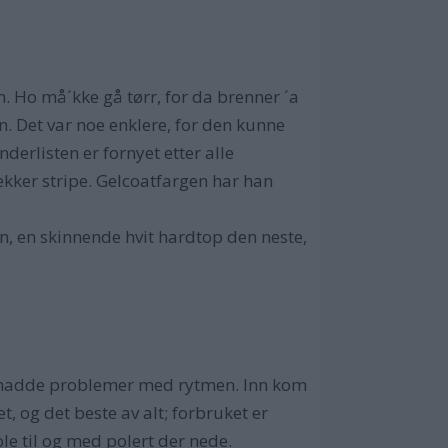
. Ho må´kke gå tørr, for da brenner ´a
. Det var noe enklere, for den kunne
erlisten er fornyet etter alle
lekker stripe. Gelcoatfargen har han
n, en skinnende hvit hardtop den neste,
n hadde problemer med rytmen. Inn kom
, og det beste av alt; forbruket er
le til og med polert der nede.