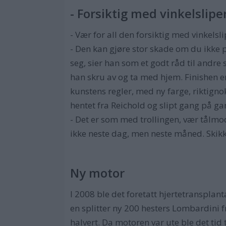
- Forsiktig med vinkelslipe
- Vær for all den forsiktig med vinkelsli
- Den kan gjøre stor skade om du ikke 
seg, sier han som et godt råd til andr
han skru av og ta med hjem. Finishen e
kunstens regler, med ny farge, riktigno
hentet fra Reichold og slipt gang på g
- Det er som med trollingen, vær tålmod
ikke neste dag, men neste måned. Skikke
Ny motor
I 2008 ble det foretatt hjertetranspl
en splitter ny 200 hesters Lombardini f
halvert. Da motoren var ute ble det tid