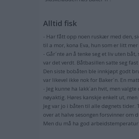
Alltid fisk
- Har fått opp noen ruskær med den, sie
til a mor, kona Eva, hun som er litt me
- Går´nte an å tenke seg et liv uten båt
var det verdt. Båtbasillen satte seg fast
Den siste bobåten ble innkjøpt godt br
var likevel ikke nok for Baker´n. En mat
- Jeg kunne ha lakk´an hvit, men valgte 
nøyaktig. Høres kanskje enkelt ut, men
Jeg var jo i båten til alle døgnets tider
over at halve sesongen forsvinner om du 
Men du må ha god arbeidstemperatur nå