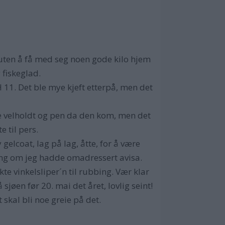
å uten å få med seg noen gode kilo hjem
 fiskeglad.
H 11. Det ble mye kjeft etterpå, men det
de velholdt og pen da den kom, men det
e til pers.
gelcoat, lag på lag, åtte, for å være
gang om jeg hadde omadressert avisa.
kte vinkelsliper´n til rubbing. Vær klar
jøen før 20. mai det året, lovlig seint!
kal bli noe greie på det.