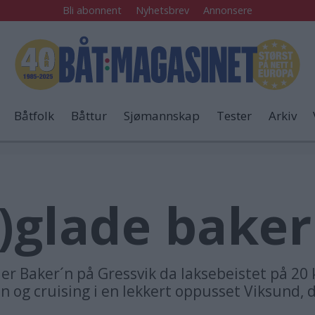
Bli abonnent
Nyhetsbrev
Annonsere
Båtfolk
Båttur
Sjømannskap
Tester
Arkiv
)glade baker
 sier Baker´n på Gressvik da laksebeistet på 20
 og cruising i en lekkert oppusset Viksund, de