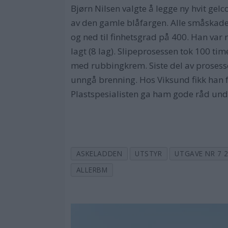
Bjørn Nilsen valgte å legge ny hvit ge
av den gamle blåfargen. Alle småskader
og ned til finhetsgrad på 400. Han var
lagt (8 lag). Slipeprosessen tok 100 ti
med rubbingkrem. Siste del av prosessen
unngå brenning. Hos Viksund fikk han f
Plastspesialisten ga ham gode råd under
ASKELADDEN
UTSTYR
UTGAVE NR 7 
ALLERBM