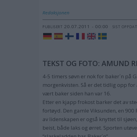
Redaksjonen
20.07.2011 - 00:00
PUBLISERT
SIST OPPDA
TEKST OG FOTO: AMUND R
4-5 timers søvn er nok for baker´n på 
morgenkvisten. Så er det tidlig opp for 
vært baker siden han var 16.
Etter en kjapp frokost barker det av ste
fortøyd. Den gamle Viksunden, en 900 Fu
av lidenskapen er også knyttet til sjøen
beist, både laks og ørret. Sporten utø
“slaskeladden has Baker´n”.