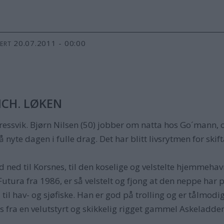
20.07.2011 - 00:00
TERT
ICH. LØKEN
Gressvik. Bjørn Nilsen (50) jobber om natta hos Go´mann,
å nyte dagen i fulle drag. Det har blitt livsrytmen for sk
d ned til Korsnes, til den koselige og velstelte hjemmehav
tura fra 1986, er så velstelt og fjong at den neppe har 
, til hav- og sjøfiske. Han er god på trolling og er tålmodi
ves fra en velutstyrt og skikkelig rigget gammel Askeladd