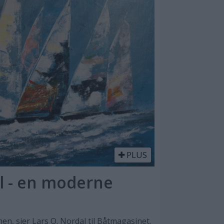
PLUS
l - en moderne
n, sier Lars O. Nordal til Båtmagasinet.