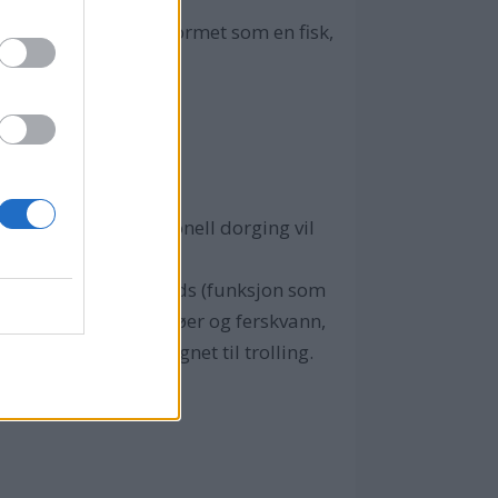
med kulehammer og formet som en fisk,
å nesten 20 kilo.
t i fart. Ved tradisjonell dorging vil
nsrigger, planerboards (funksjon som
emst knyttet til innsjøer og ferskvann,
speedsjark, er velegnet til trolling.