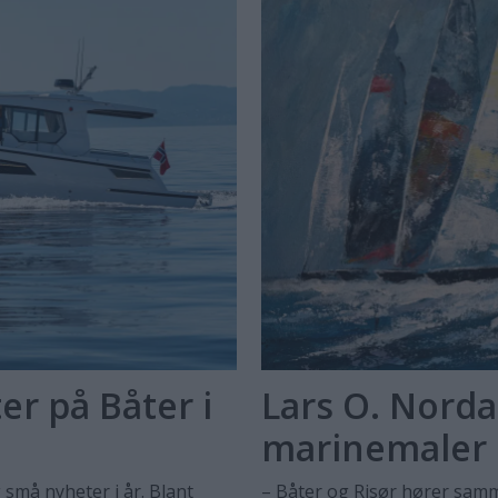
r på Båter i
Lars O. Norda
marinemaler
 små nyheter i år. Blant
– Båter og Risør hører samme