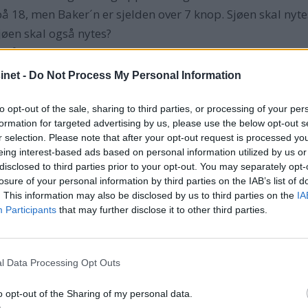
å 18, men Baker´n er sjelden over 7 knop. Sjøen skal nytes
sjøen skal også nytes?
 i å spise fisk, da, røper han litt skamfull.
le Askeladden, med rigg og alt som skal til for å mestre
net -
Do Not Process My Personal Information
to opt-out of the sale, sharing to third parties, or processing of your per
formation for targeted advertising by us, please use the below opt-out s
r selection. Please note that after your opt-out request is processed y
eing interest-based ads based on personal information utilized by us or
te. Mye fin fisk i Oslofjorden, mye ørret, men enda størr
disclosed to third parties prior to your opt-out. You may separately opt-
nskap. Han henger Askeladden bak på bilkroken og kjører d
losure of your personal information by third parties on the IAB’s list of
ett utenfor stuedøra hans i Østfolds skjærgård, likevel bli
. This information may also be disclosed by us to third parties on the
IA
Participants
that may further disclose it to other third parties.
mme, tar jeg 6-700 ørret hvert år. Har fiska siden jeg har 
har gått på tidligere. Hver gang det blir fangst, trykker
modig mann. På trolling kan 16 timer i døgnet gå med i b
l Data Processing Opt Outs
 har ti stenger og hundrevis av sluker, sier han. Men det vi
o opt-out of the Sharing of my personal data.