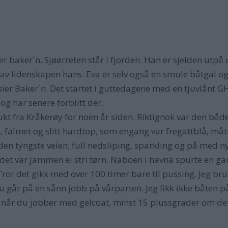
r baker´n. Sjøørreten står i fjorden. Han er sjelden utp
r av lidenskapen hans. Eva er selv også en smule båtgal og
, sier Baker´n. Det startet i guttedagene med en tjuvlånt G
 og har senere forblitt der.
ukt fra Kråkerøy for noen år siden. Riktignok var den bå
t, falmet og slitt hardtop, som engang var fregattblå, mått
den tyngste veien; full nedsliping, sparkling og på med ny 
 det var jammen ei stri tørn. Naboen i havna spurte en 
. Tror det gikk med over 100 timer bare til pussing. Jeg bru
går på en sånn jobb på vårparten. Jeg fikk ikke båten på s
r du jobber med gelcoat, minst 15 plussgrader om det s