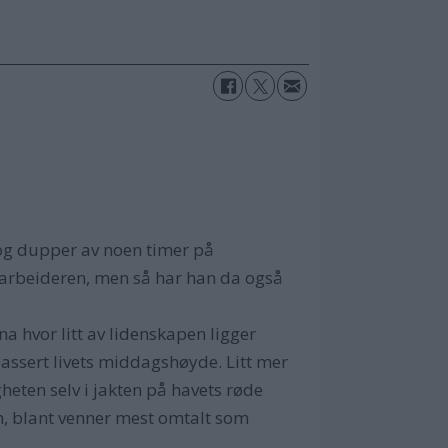
 og dupper av noen timer på
iftarbeideren, men så har han da også
na hvor litt av lidenskapen ligger
passert livets middagshøyde. Litt mer
gheten selv i jakten på havets røde
en, blant venner mest omtalt som