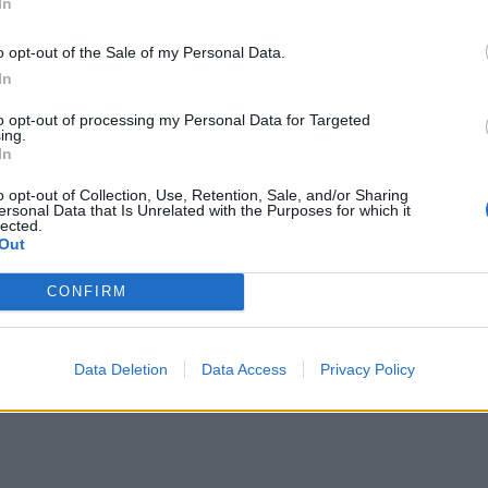
In
med 0,6 mm syrefast plate som utgangspunkt, banket til 
o opt-out of the Sale of my Personal Data.
rste laksen tok han i Vänern for noen år siden, en rusk p
In
ier Baker´n.
to opt-out of processing my Personal Data for Targeted
ing.
In
o opt-out of Collection, Use, Retention, Sale, and/or Sharing
ersonal Data that Is Unrelated with the Purposes for which it
 dorging. Dorging er ganske enkelt fiske med snøre etter bå
lected.
Out
 avgjøre hvor dypt agnet beveger seg.
moderne varianten av dorging, med flere stenger, dypvan
CONFIRM
r fisken både i dypet og i bredden. Trolling er først og fr
redt i saltvann. Mindre, hurtiggående båter, for eksempel 
Data Deletion
Data Access
Privacy Policy
g