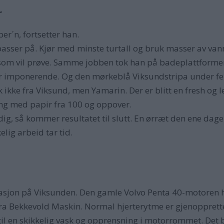
r
per´n, fortsetter han.
passer på. Kjør med minste turtall og bruk masser av vann
e som vil prøve. Samme jobben tok han på badeplattformen
r imponerende. Og den mørkeblå Viksundstripa under fend
k ikke fra Viksund, men Yamarin. Der er blitt en fresh og 
ang med papir fra 100 og oppover.
ig, så kommer resultatet til slutt. En ørræt den ene dage
lig arbeid tar tid.
antasjon på Viksunden. Den gamle Volvo Penta 40-motore
ra Bekkevold Maskin. Normal hjerterytme er gjenopprettet
 til en skikkelig vask og opprensning i motorrommet. Det b