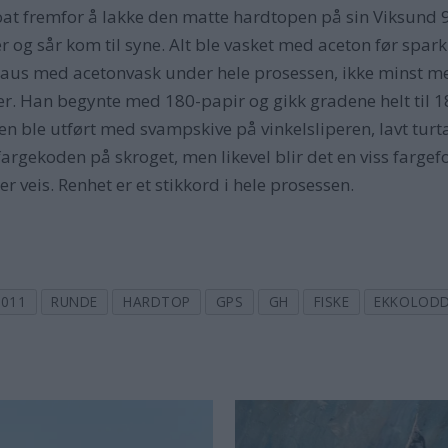
lcoat fremfor å lakke den matte hardtopen på sin Viksund 
 og sår kom til syne. Alt ble vasket med aceton før spar
 raus med acetonvask under hele prosessen, ikke minst m
mer. Han begynte med 180-papir og gikk gradene helt til 1
 ble utført med svampskive på vinkelsliperen, lavt turtal
argekoden på skroget, men likevel blir det en viss fargef
 veis. Renhet er et stikkord i hele prosessen.
2011
RUNDE
HARDTOP
GPS
GH
FISKE
EKKOLOD