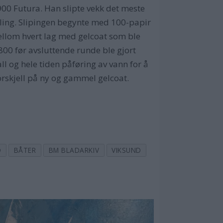
900 Futura. Han slipte vekk det meste
kling. Slipingen begynte med 100-papir
ellom hvert lag med gelcoat som ble
800 før avsluttende runde ble gjort
l og hele tiden påføring av vann for å
orskjell på ny og gammel gelcoat.
D
BÅTER
BM BLADARKIV
VIKSUND