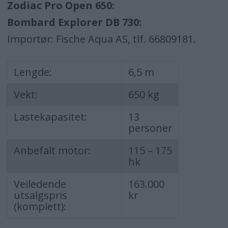
Zodiac Pro Open 650:
Bombard Explorer DB 730:
Importør: Fische Aqua AS, tlf. 66809181.
Lengde:
6,5 m
Vekt:
650 kg
Lastekapasitet:
13
personer
Anbefalt motor:
115 – 175
hk
Veiledende
163.000
utsalgspris
kr
(komplett):