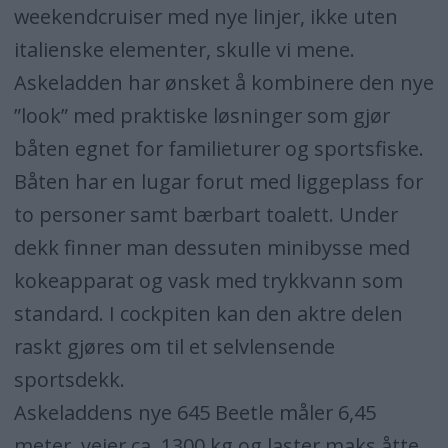
weekendcruiser med nye linjer, ikke uten
italienske elementer, skulle vi mene.
Askeladden har ønsket å kombinere den nye
”look” med praktiske løsninger som gjør
båten egnet for familieturer og sportsfiske.
Båten har en lugar forut med liggeplass for
to personer samt bærbart toalett. Under
dekk finner man dessuten minibysse med
kokeapparat og vask med trykkvann som
standard. I cockpiten kan den aktre delen
raskt gjøres om til et selvlensende
sportsdekk.
Askeladdens nye 645 Beetle måler 6,45
meter, veier ca. 1300 kg og laster maks åtte