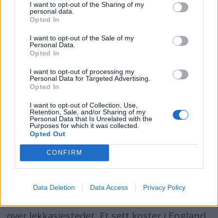
I want to opt-out of the Sharing of my
mannskap. "Kollisionkit" er et
personal data.
Opted In
reparasjonssett i en plastkoffert. Settet
består av hurtigherdende to-komponent
I want to opt-out of the Sale of my
Personal Data.
epoksy med kevlar. De to komponentene
Opted In
blandes raskt over - eller under vann, dyttes
I want to opt-out of processing my
Personal Data for Targeted Advertising.
i hullet som er årsak til lekkasjen, og herder i
Opted In
løpet av et par minutter. Ved større skader
I want to opt-out of Collection, Use,
Retention, Sale, and/or Sharing of my
kan man også legge på en glassfibermatte
Personal Data that Is Unrelated with the
Purposes for which it was collected.
som følger med. Om det skulle være et
Opted Out
vannrør eller et drivstoffrør som springer
CONFIRM
lekk, kan dette tettes med samme
epoksyblanding, men da i kombinasjon med
Data Deletion
Data Access
Privacy Policy
en glassfibertape som surres rundt røret
over lekkasjestedet. Et sett koster i England