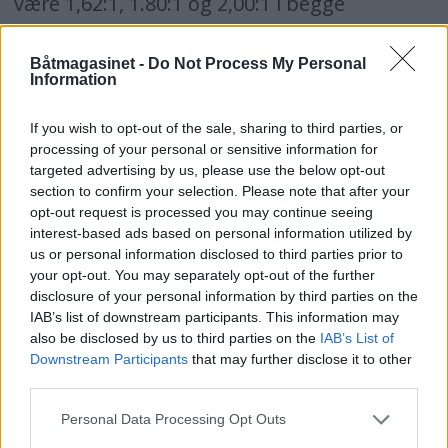
være 1,62:1, 1.80:1 og 2,00:1 i begge
rotasjonsretninger, samt i tillegg 2,40:1 for
Båtmagasinet -
Do Not Process My Personal
høyreroterende propell.
Information
Flere opplysninger: Marine Power
If you wish to opt-out of the sale, sharing to third parties, or
International Ltd i Oslo, tlf. 81 52 28 14,
processing of your personal or sensitive information for
telefaks 22 81 26 40.
targeted advertising by us, please use the below opt-out
section to confirm your selection. Please note that after your
opt-out request is processed you may continue seeing
interest-based ads based on personal information utilized by
Nødreparering
us or personal information disclosed to third parties prior to
your opt-out. You may separately opt-out of the further
disclosure of your personal information by third parties on the
IAB’s list of downstream participants. This information may
Skulle uhellet være ut, og du går på grunn
also be disclosed by us to third parties on the
IAB’s List of
med hull i skroget og lekkasje som følge,
Downstream Participants
that may further disclose it to other
third parties.
kan en hurtigreparering hjelpe deg til å
Personal Data Processing Opt Outs
komme sikkert til land og berge båt og