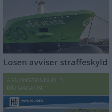
Losen avviser straffeskyld
ANNONSØRINNHOLD
BÅTMAGASINET