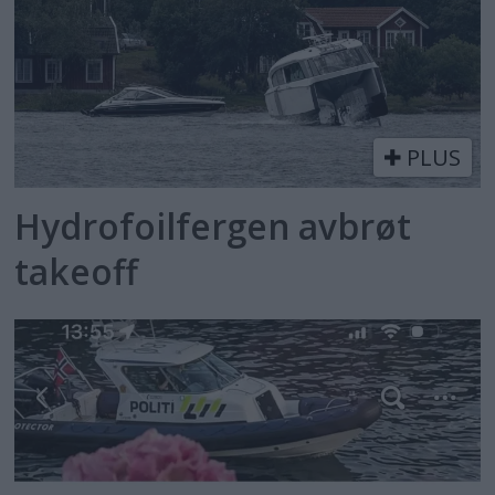
PLUS
Hydrofoilfergen avbrøt
takeoff