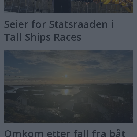
Seier for Statsraaden i
Tall Ships Races
Omkom etter fall fra båt