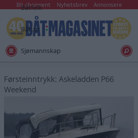
Bli abonnent
Nyhetsbrev
Annonsere
Båtfolk
Båttur
Sjømannskap
Tester
Førsteinntrykk: Askeladden P66
Weekend
Arkiv
Video
Logg inn