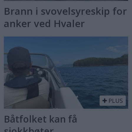
Brann i svovelsyreskip for
anker ved Hvaler
PLUS
Båtfolket kan få
sjokkbøter