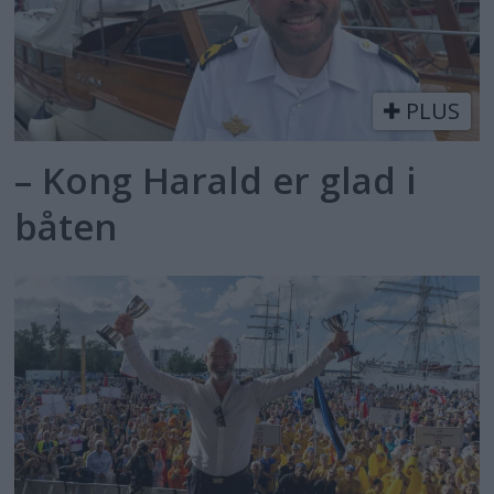
PLUS
– Kong Harald er glad i
båten