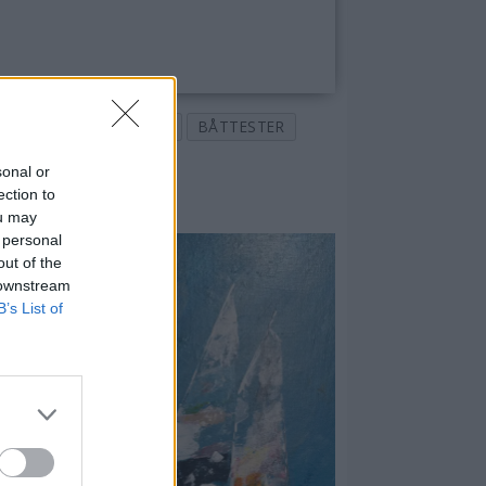
BUSTER L
BÅTER
BÅTTESTER
sonal or
ection to
ou may
 personal
out of the
 downstream
B’s List of