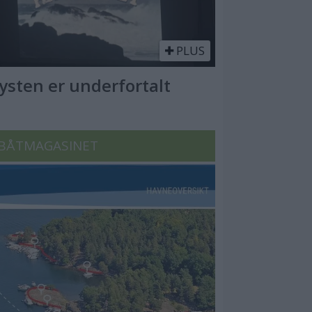
PLUS
Kysten er underfortalt
BÅTMAGASINET