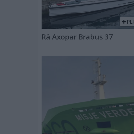
PL
Rå Axopar Brabus 37