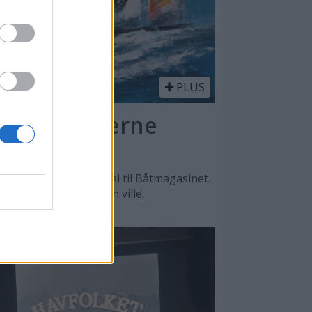
PLUS
l - en moderne
n, sier Lars O. Nordal til Båtmagasinet.
, men det var male han ville.