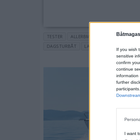
Båtmagasi
TESTER
ALLERBM
ALUMINIUMSBÅT
DAGSTURBÅT
LANDSTEDBÅT
TEST
If you wish 
sensitive in
confirm you
continue se
information 
further disc
participants
Downstream 
Persona
I want t