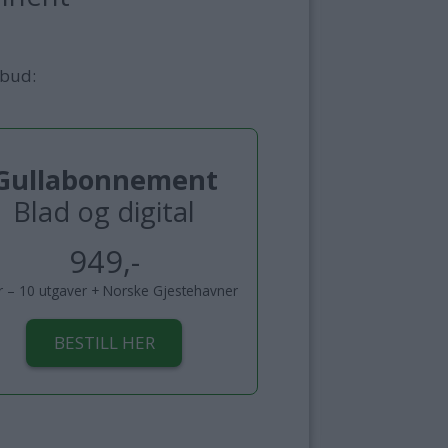
lbud:
Gullabonnement
Blad og digital
949,-
år – 10 utgaver + Norske Gjestehavner
BESTILL HER