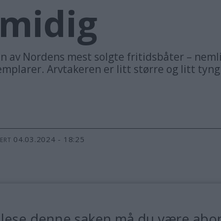
smidig
en av Nordens mest solgte fritidsbåter – nemli
emplarer. Arvtakeren er litt større og litt tyn
04.03.2024 - 18:25
TERT
 lese denne saken må du være abo