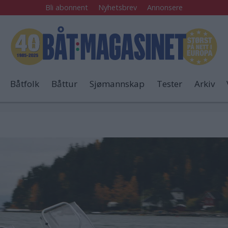
Bli abonnent
Nyhetsbrev
Annonsere
Båtfolk
Båttur
Sjømannskap
Tester
Arkiv