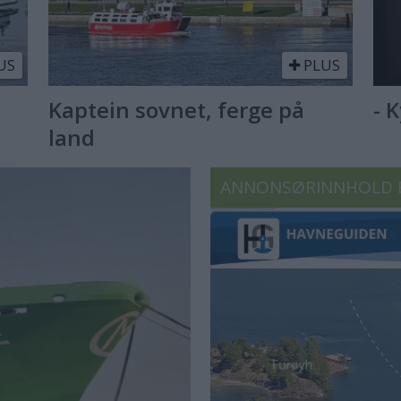
US
PLUS
Kaptein sovnet, ferge på
- 
land
ANNONSØRINNHOLD 