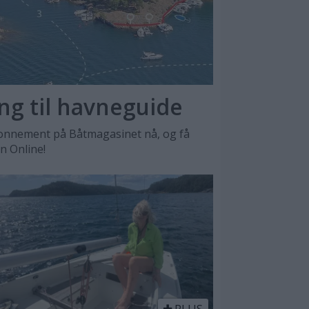
ang til havneguide
nnement på Båtmagasinet nå, og få
en Online!
PLUS