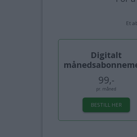
Et a
Digitalt
månedsabonnem
99,-
pr. måned
BESTILL HER