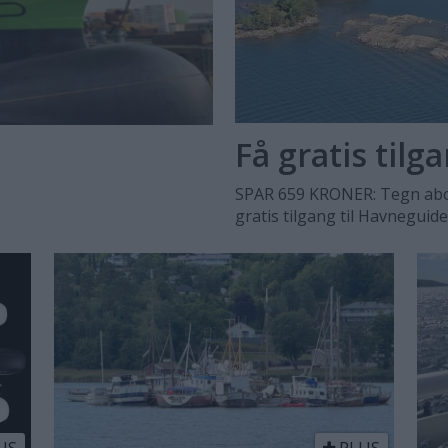
Få gratis tilg
SPAR 659 KRONER: Tegn abo
gratis tilgang til Havneguid
US
PLUS