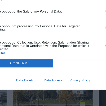
In
o opt-out of the Sale of my Personal Data.
In
to opt-out of processing my Personal Data for Targeted
ing.
In
r på Båter i
Lars O. Norda
o opt-out of Collection, Use, Retention, Sale, and/or Sharing
ersonal Data that Is Unrelated with the Purposes for which it
marinemaler
lected.
Out
 små nyheter i år. Blant
– Båter og Risør hører samme
CONFIRM
n Askeladden Fenix 66BR og
Faren rådet ham til å ta NTH
Data Deletion
Data Access
Privacy Policy