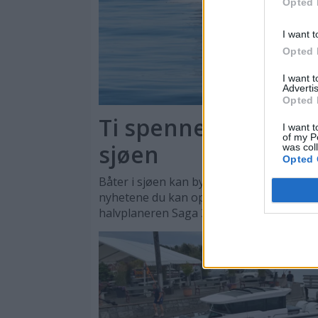
Opted 
I want t
Opted 
I want 
Advertis
Opted 
Ti spennende nyhete
I want t
of my P
sjøen
was col
Opted 
Båter i sjøen kan by på en rekke store og
nyhetene du kan oppleve er daycruisere
halvplaneren Saga 355.