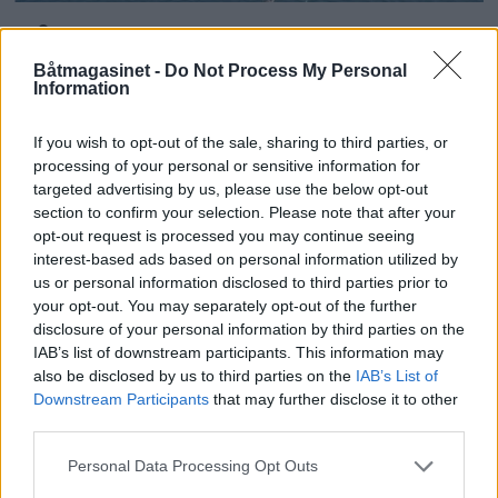
Få gratis tilgang til
Båtmagasinet -
Do Not Process My Personal
havneguide
Information
SPAR 659 KRONER: Tegn abonnement på
If you wish to opt-out of the sale, sharing to third parties, or
Båtmagasinet nå, og få gratis tilgang til
processing of your personal or sensitive information for
Havneguiden Online!
targeted advertising by us, please use the below opt-out
section to confirm your selection. Please note that after your
opt-out request is processed you may continue seeing
interest-based ads based on personal information utilized by
us or personal information disclosed to third parties prior to
your opt-out. You may separately opt-out of the further
disclosure of your personal information by third parties on the
IAB’s list of downstream participants. This information may
also be disclosed by us to third parties on the
IAB’s List of
Downstream Participants
that may further disclose it to other
third parties.
Personal Data Processing Opt Outs
PLUS