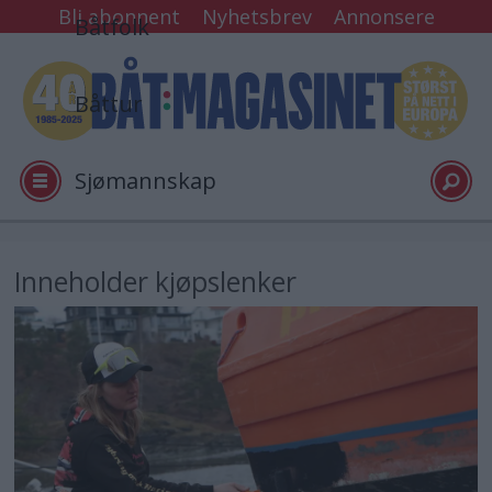
Bli abonnent
Nyhetsbrev
Annonsere
Båtfolk
Båttur
Sjømannskap
Tester
Inneholder kjøpslenker
Arkiv
Video
Logg inn