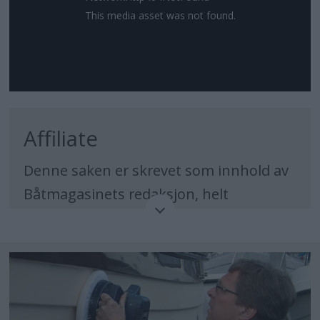
This media asset was not found.
Affiliate
Denne saken er skrevet som innhold av
Båtmagasinets redaksjon, helt
uavhengig av kommersielle aktører.
Redaksjonens oppdragsgiver er leserne,
og vi følger Vær-Varsom-Plakaten og
Redaktørplakaten. Kjøpslenker i
artikkelen henviser til aktører som