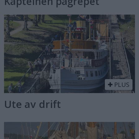
Kapteinen pågrepet
PLUS
Ute av drift