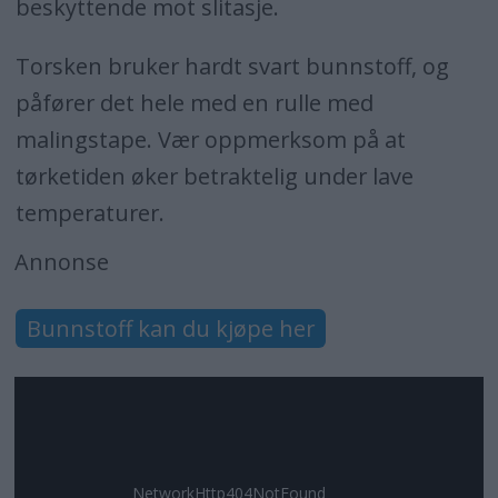
beskyttende mot slitasje.
Torsken bruker hardt svart bunnstoff, og
påfører det hele med en rulle med
malingstape. Vær oppmerksom på at
tørketiden øker betraktelig under lave
temperaturer.
Annonse
Bunnstoff kan du kjøpe her
NetworkHttp404NotFound