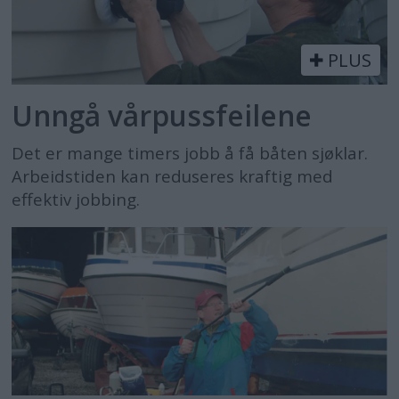
betaler en provisjon for eventuelle kjøp
fra lesere av artikkelen, og som dermed
PLUS
finansierer vårt redaksjonelle arbeid,
gjennom affiliate-lenker.
Unngå vårpussfeilene
Det er mange timers jobb å få båten sjøklar.
Arbeidstiden kan reduseres kraftig med
effektiv jobbing.