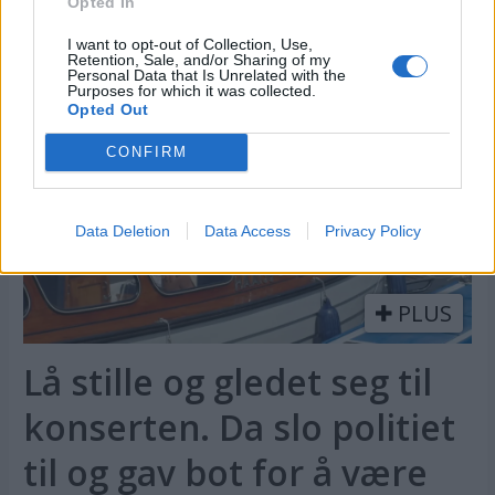
Opted In
Svenskekysten
I want to opt-out of Collection, Use,
Retention, Sale, and/or Sharing of my
Personal Data that Is Unrelated with the
Purposes for which it was collected.
Opted Out
CONFIRM
Data Deletion
Data Access
Privacy Policy
PLUS
Lå stille og gledet seg til
konserten. Da slo politiet
til og gav bot for å være