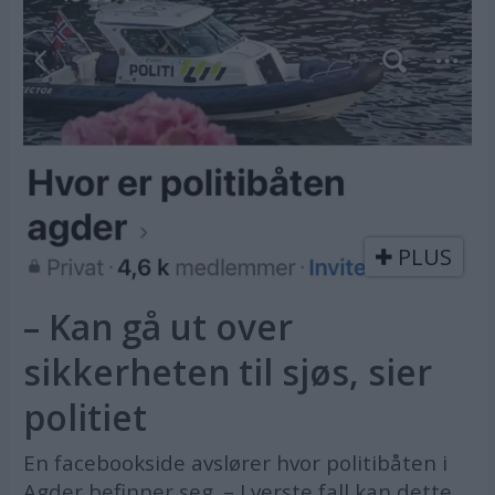
PLUS
– Kan gå ut over
sikkerheten til sjøs, sier
politiet
En facebookside avslører hvor politibåten i
Agder befinner seg. – I verste fall kan dette