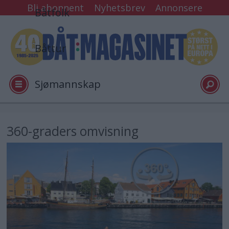
Bli abonnent
Nyhetsbrev
Annonsere
Båtfolk
Båttur
Sjømannskap
Tester
360-graders omvisning
Arkiv
Video
Logg inn