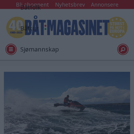
Bli abonnent
Nyhetsbrev
Annonsere
Båtfolk
Båttur
Sjømannskap
Tester
Arkiv
Video
Logg inn