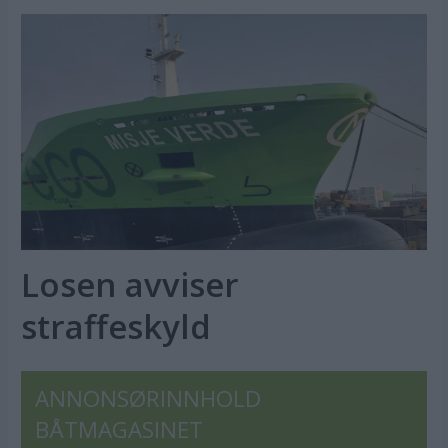
Losen avviser
straffeskyld
ANNONSØRINNHOLD
BÅTMAGASINET