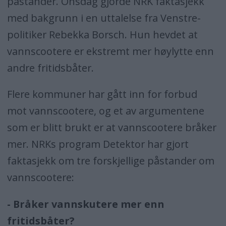
påstander. Onsdag gjorde NRK faktasjekk
med bakgrunn i en uttalelse fra Venstre-
politiker Rebekka Borsch. Hun hevdet at
vannscootere er ekstremt mer høylytte enn
andre fritidsbåter.
Flere kommuner har gått inn for forbud
mot vannscootere, og et av argumentene
som er blitt brukt er at vannscootere bråker
mer. NRKs program Detektor har gjort
faktasjekk om tre forskjellige påstander om
vannscootere:
- Bråker vannskutere mer enn
fritidsbåter?