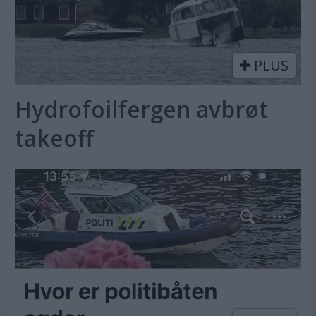
PLUS
Hydrofoilfergen avbrøt
takeoff