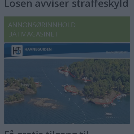
Losen avviser straffeskyld
ANNONSØRINNHOLD
BÅTMAGASINET