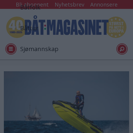
Bli abonnent
Nyhetsbrev
Annonsere
Båtfolk
Båttur
Sjømannskap
Tester
Arkiv
Video
Logg inn