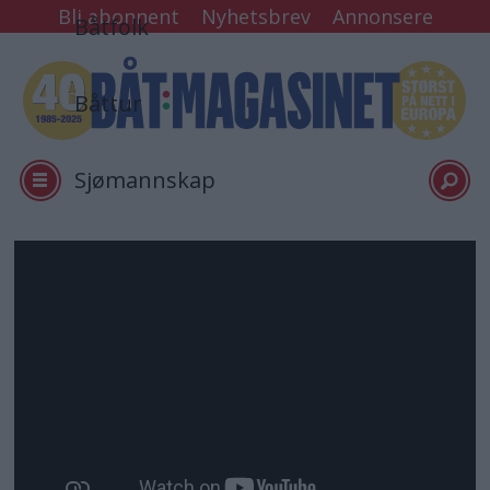
Bli abonnent
Nyhetsbrev
Annonsere
Båtfolk
Båttur
Sjømannskap
Tester
Arkiv
Video
Logg inn