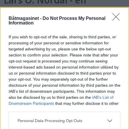
moderne marinemaler
Båtmagasinet -
Do Not Process My Personal
– Båter og Risør hører sammen, sier Lars O.
Information
Nordal til Båtmagasinet. Faren rådet ham til å
If you wish to opt-out of the sale, sharing to third parties, or
ta NTH, men det var male han ville.
processing of your personal or sensitive information for
targeted advertising by us, please use the below opt-out
section to confirm your selection. Please note that after your
opt-out request is processed you may continue seeing
interest-based ads based on personal information utilized by
us or personal information disclosed to third parties prior to
your opt-out. You may separately opt-out of the further
disclosure of your personal information by third parties on the
IAB’s list of downstream participants. This information may
also be disclosed by us to third parties on the
IAB’s List of
Downstream Participants
that may further disclose it to other
PLUS
third parties.
Personal Data Processing Opt Outs
Rå Axopar Brabus 37