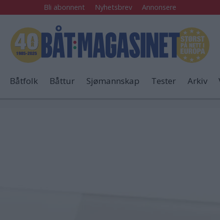
Bli abonnent
Nyhetsbrev
Annonsere
Båtfolk
Båttur
Sjømannskap
Tester
Arkiv