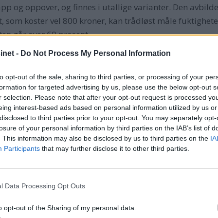
p og oppover, og finnes i utallige varianter. Den avbilde
 som koster vel 800 kroner, kan trådløst måle fuktigheten
en går over 60 prosent.
net -
Do Not Process My Personal Information
g for eksempel én sensor under en køye, én i motorrommet
to opt-out of the sale, sharing to third parties, or processing of your per
formation for targeted advertising by us, please use the below opt-out s
r selection. Please note that after your opt-out request is processed y
eing interest-based ads based on personal information utilized by us or
disclosed to third parties prior to your opt-out. You may separately opt-
losure of your personal information by third parties on the IAB’s list of
. This information may also be disclosed by us to third parties on the
IA
Participants
that may further disclose it to other third parties.
l Data Processing Opt Outs
o opt-out of the Sharing of my personal data.