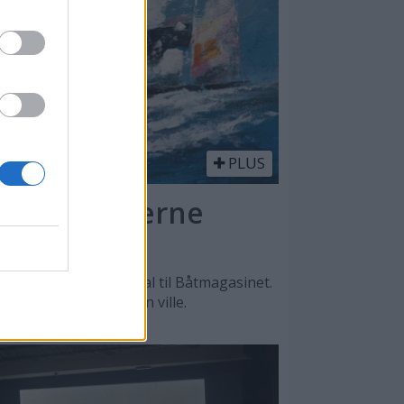
PLUS
l - en moderne
n, sier Lars O. Nordal til Båtmagasinet.
, men det var male han ville.