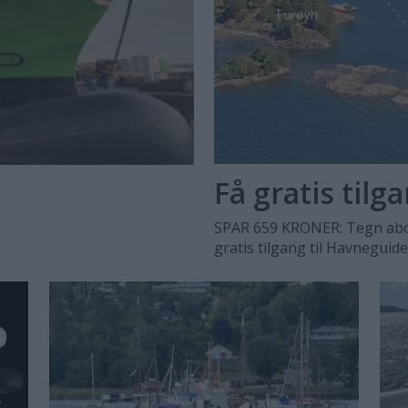
Få gratis tilg
SPAR 659 KRONER: Tegn abo
gratis tilgang til Havneguid