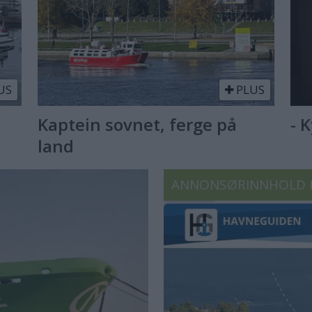
US
PLUS
Kaptein sovnet, ferge på
- 
land
ANNONSØRINNHOLD 