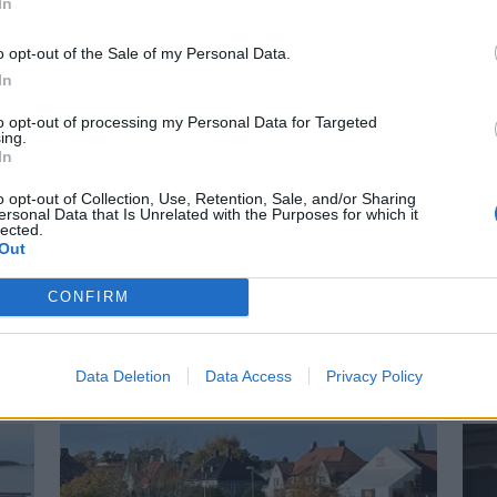
In
o opt-out of the Sale of my Personal Data.
In
to opt-out of processing my Personal Data for Targeted
ing.
In
o opt-out of Collection, Use, Retention, Sale, and/or Sharing
ersonal Data that Is Unrelated with the Purposes for which it
lected.
r på Båter i
Lars O. Norda
Out
marinemaler
CONFIRM
 små nyheter i år. Blant
– Båter og Risør hører samme
n Askeladden Fenix 66BR og
Faren rådet ham til å ta NTH
Data Deletion
Data Access
Privacy Policy