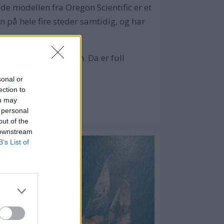
de modellen fra Oregon Scientific er et
 på hele fire steder samtidig, og har
 og én i et stuerom. Da er full
sonal or
ection to
ou may
 personal
out of the
 downstream
B’s List of