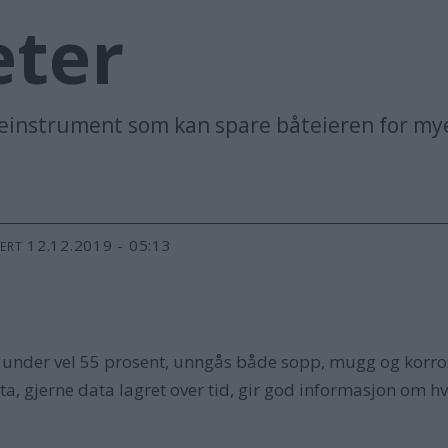
ter
leinstrument som kan spare båteieren for mye
12.12.2019 - 05:13
TERT
n under vel 55 prosent, unngås både sopp, mugg og korros
ta, gjerne data lagret over tid, gir god informasjon om 