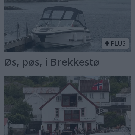
PLUS
Øs, pøs, i Brekkestø