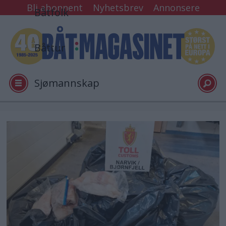
Bli abonnent
Nyhetsbrev
Annonsere
Båtfolk
Båttur
Sjømannskap
Tester
Arkiv
Video
Logg inn