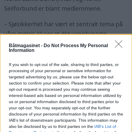
Seilforbund er blant medlemmene.
– Sjøsikkerhet har vært et sentralt tema på
våre møter. Vi ser at det vannbaserte
friluftlivet utøves ganske likt, men også
Båtmagasinet -
Do Not Process My Personal
Information
også at ulykkesårsakene er veldig like
innenfor Norden, sier Inger Högström-
If you wish to opt-out of the sale, sharing to third parties, or
processing of your personal or sensitive information for
Westerling, i Svenska Båtunionen og
targeted advertising by us, please use the below opt-out
medlem i Nordisk Båtråd.
section to confirm your selection. Please note that after your
opt-out request is processed you may continue seeing
interest-based ads based on personal information utilized by
Konferansen vil behandle ulykker, årsakene
us or personal information disclosed to third parties prior to
til dem og hvordan man samordner arbeidet
your opt-out. You may separately opt-out of the further
disclosure of your personal information by third parties on the
for enda høyere sjøsikkerhet i Norden. Da
IAB’s list of downstream participants. This information may
fristen gikk ut var 53 personer påmeldt fra
also be disclosed by us to third parties on the
IAB’s List of