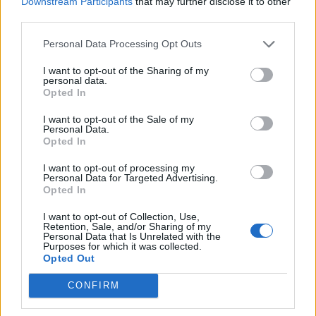
Downstream Participants
that may further disclose it to other
25 ulike myndigheter og organisasjoner fra
third parties.
fem land.
Personal Data Processing Opt Outs
Konferansen starter i dag tirsdag 8.
I want to opt-out of the Sharing of my
personal data.
november klokken 1230.
Opted In
I want to opt-out of the Sale of my
Annonse
Personal Data.
Opted In
I tillegg til de norske forbundene, består
I want to opt-out of processing my
Personal Data for Targeted Advertising.
Nordisk Båtråd av Dansk Sejlunion, Dansk
Opted In
Tursejlere og Svenska Båtunionen.
I want to opt-out of Collection, Use,
Retention, Sale, and/or Sharing of my
Personal Data that Is Unrelated with the
Purposes for which it was collected.
Opted Out
UKATEGORISERT
NORDISK BÅTRÅD
KNBF
CONFIRM
DRUKNING
SJØSIKKERHET
TOPPSAK