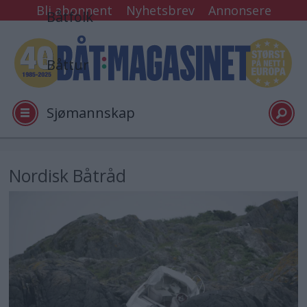
Bli abonnent
Nyhetsbrev
Annonsere
Båtfolk
Båttur
Sjømannskap
Tester
Nordisk Båtråd
Arkiv
Video
Logg inn