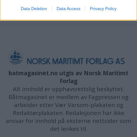
Data Deletion
Data Access
Privacy Policy
batmagasinet.no utgis av
Norsk Maritimt
Forlag
Alt innhold er opphavsrettslig beskyttet.
Båtmagasinet er medlem av Fagpressen og
arbeider etter Vær Varsom-plakaten og
Redaktørplakaten. Redaksjonen har ikke
ansvar for innhold på eksterne nettsider som
det lenkes til.