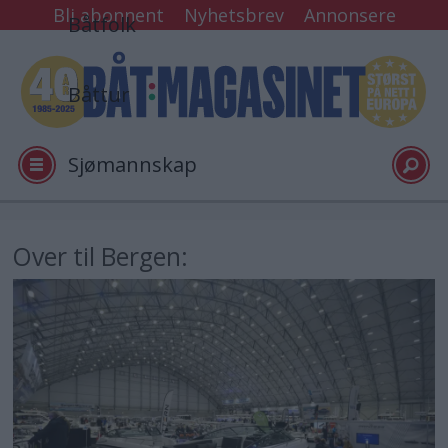
Bli abonnent
Nyhetsbrev
Annonsere
Båtfolk
Båttur
Sjømannskap
Tester
Over til Bergen:
Arkiv
Video
Logg inn