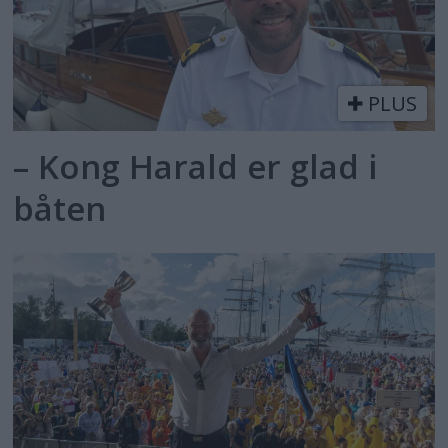
PLUS
– Kong Harald er glad i
båten