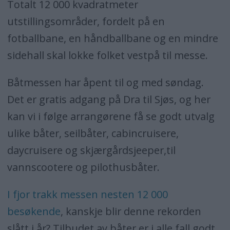
Totalt 12 000 kvadratmeter
utstillingsområder, fordelt på en
fotballbane, en håndballbane og en mindre
sidehall skal lokke folket vestpå til messe.
Båtmessen har åpent til og med søndag.
Det er gratis adgang på Dra til Sjøs, og her
kan vi i følge arrangørene få se godt utvalg
ulike båter, seilbåter, cabincruisere,
daycruisere og skjærgårdsjeeper,til
vannscootere og pilothusbåter.
I fjor trakk messen nesten 12 000
besøkende
, kanskje blir denne rekorden
slått i år? Tilbudet av båter er i alle fall godt.