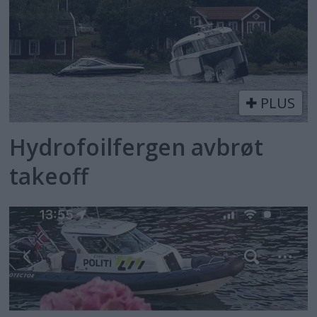
PLUS
Hydrofoilfergen avbrøt
takeoff