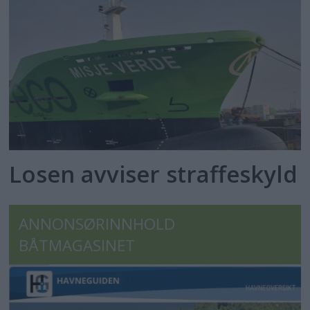
Losen avviser straffeskyld
ANNONSØRINNHOLD
BÅTMAGASINET