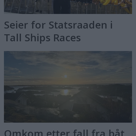
Seier for Statsraaden i
Tall Ships Races
Omkom etter fall fra båt