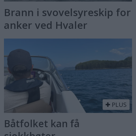
Brann i svovelsyreskip for
anker ved Hvaler
PLUS
Båtfolket kan få
sjokkbøter