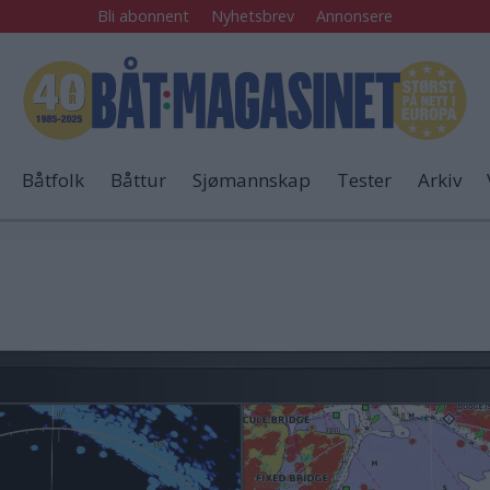
Bli abonnent
Nyhetsbrev
Annonsere
Båtfolk
Båttur
Sjømannskap
Tester
Arkiv