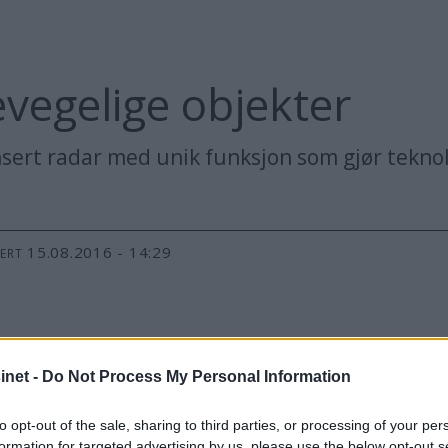
evegelige objekter
sert radar med unik funksjon som gjør tekno
15.08.2016 - 14:29
TERT
i radarbildet, noe som gjør det enklere å tyde
net -
Do Not Process My Personal Information
to opt-out of the sale, sharing to third parties, or processing of your per
formation for targeted advertising by us, please use the below opt-out s