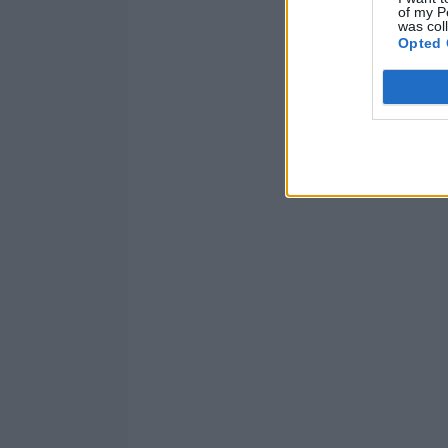
of my P
was col
Opted 