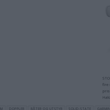
STO
fire
pris
Halo
OM
DOPPLER
BÅTER OG UTSTYR
SOLID-STATE
GARMI