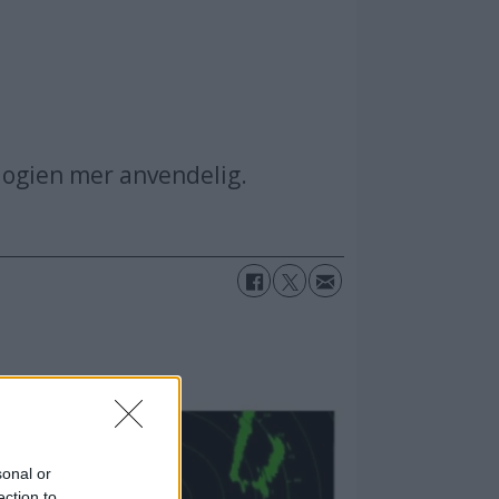
logien mer anvendelig.
sonal or
ection to