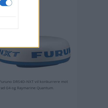
kter verdt å følge ...
 Furuno DRS4D-NXT vil konkurrere mot
rad G4 og Raymarine Quantum.