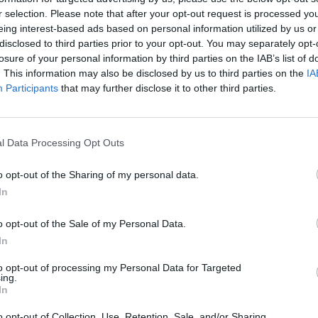
r selection. Please note that after your opt-out request is processed y
eing interest-based ads based on personal information utilized by us or
nologi, men disse produktene henvender seg til
disclosed to third parties prior to your opt-out. You may separately opt-
 en lukket radomantenne på 60 cm, mens Garmin er
losure of your personal information by third parties on the IAB’s list of
. This information may also be disclosed by us to third parties on the
IA
 mens Garmins råeste koster over 100 000,-.
Participants
that may further disclose it to other third parties.
idde.
l Data Processing Opt Outs
Wi-Fi.
Les om radaren du kan bruke på iPaden her.
o opt-out of the Sharing of my personal data.
-radar. Den var første solid-state-radaren med lang
In
d.
o opt-out of the Sale of my Personal Data.
In
g og strømsnill.
Sjekk vår reportasje fra Sjøen for
AV/P
mer
to opt-out of processing my Personal Data for Targeted
ing.
Anal
In
s hva vi skrev om den da.
gjør
o opt-out of Collection, Use, Retention, Sale, and/or Sharing