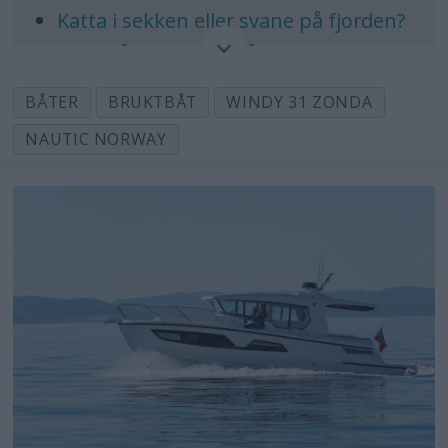
Katta i sekken eller svane på fjorden?
Gode råd før bruktbåtkjøpet
BRUKTBÅT: De beste kjøpene - De
BÅTER
BRUKTBÅT
WINDY 31 ZONDA
beste brukte bobåtkjøpene
NAUTIC NORWAY
GJØR DET SELV: Finn feilene: Avslør
båtens svake punkter
Bruktbåter med historie
 Festen over i bruktbåtmarkedet
Gode daycruiserkjøp for over en halv
million kroner
Pusset opp for 18 millioner - selges
for 10