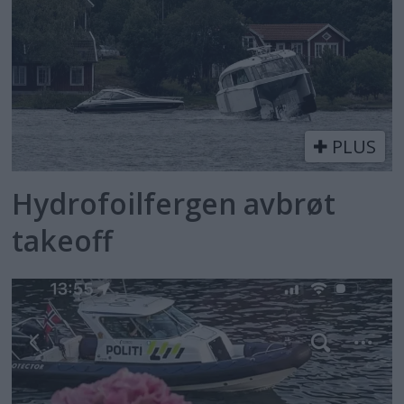
PLUS
Hydrofoilfergen avbrøt
takeoff