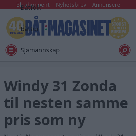
Bli abonnent
Nyhetsbrev
Annonsere
Båtfolk
Båttur
Sjømannskap
Tester
Windy 31 Zonda
Arkiv
til nesten samme
Video
pris som ny
Logg inn