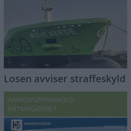
Losen avviser straffeskyld
ANNONSØRINNHOLD
BÅTMAGASINET