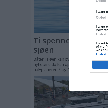
Opted 
I want t
Opted 
I want 
Advertis
Opted 
Ti spennende nyhete
I want t
sjøen
of my P
was col
Opted 
Båter i sjøen kan by på en rekke store og
nyhetene du kan oppleve er daycruisere
halvplaneren Saga 355.