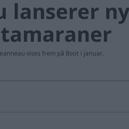
 lanserer n
tamaraner
Jeanneau vises frem på Boot i januar.