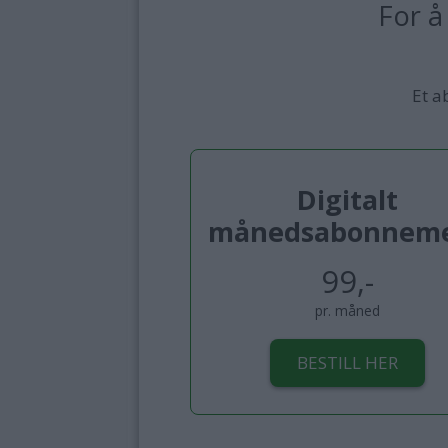
For å
Et a
Digitalt
månedsabonnem
99,-
pr. måned
BESTILL HER