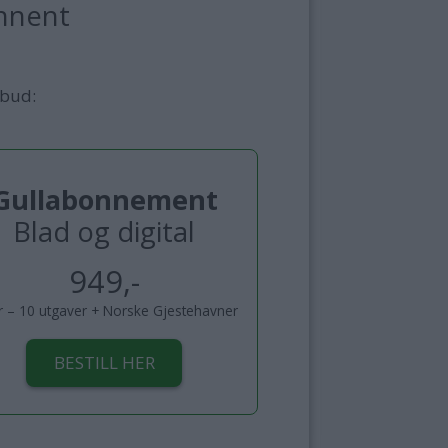
nnent
lbud:
Gullabonnement
Blad og digital
949,-
år – 10 utgaver + Norske Gjestehavner
BESTILL HER