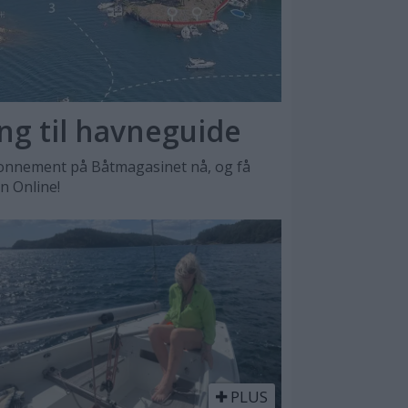
ang til havneguide
nnement på Båtmagasinet nå, og få
en Online!
PLUS