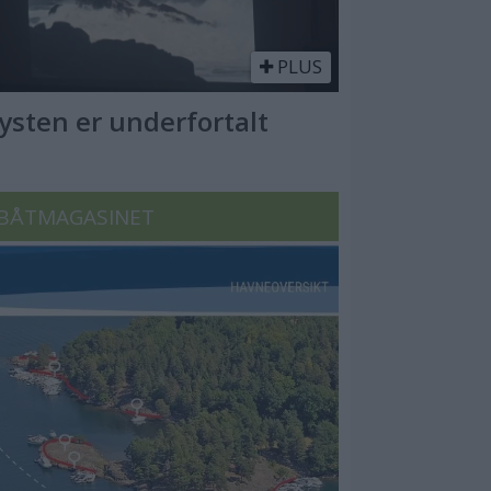
PLUS
Kysten er underfortalt
BÅTMAGASINET