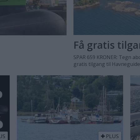
Få gratis tilg
SPAR 659 KRONER: Tegn abo
gratis tilgang til Havneguid
US
PLUS