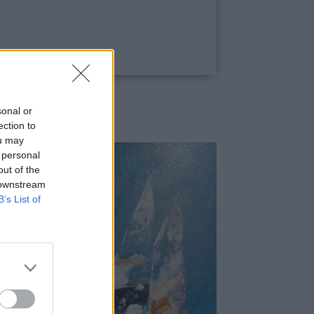
sonal or
ection to
ou may
 personal
out of the
 downstream
B’s List of