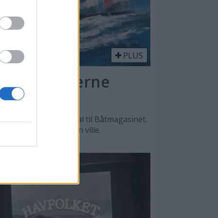
PLUS
l - en moderne
n, sier Lars O. Nordal til Båtmagasinet.
, men det var male han ville.