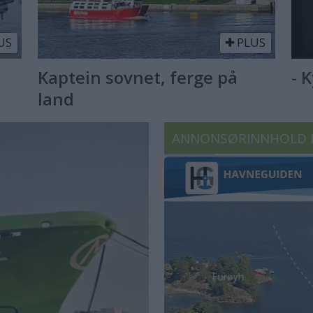
US
PLUS
Kaptein sovnet, ferge på
- 
land
ANNONSØRINNHOLD 