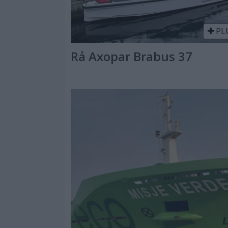
PL
Rå Axopar Brabus 37