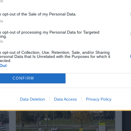
In
o opt-out of the Sale of my Personal Data.
In
to opt-out of processing my Personal Data for Targeted
ing.
In
r på Båter i
Lars O. Norda
o opt-out of Collection, Use, Retention, Sale, and/or Sharing
marinemaler
ersonal Data that Is Unrelated with the Purposes for which it
lected.
Out
 små nyheter i år. Blant
– Båter og Risør hører samme
n Askeladden Fenix 66BR og
Faren rådet ham til å ta NTH
CONFIRM
Data Deletion
Data Access
Privacy Policy