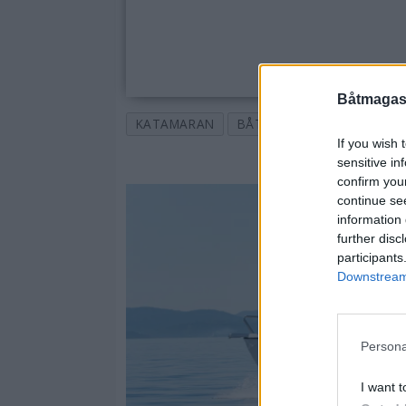
Båtmagasi
KATAMARAN
BÅTER
BOOT
TOPPS
If you wish 
sensitive in
confirm you
continue se
information 
further disc
participants
Downstream 
Persona
I want t