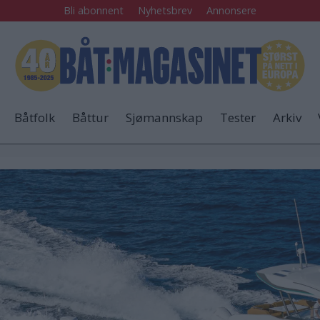
Bli abonnent
Nyhetsbrev
Annonsere
Båtfolk
Båttur
Sjømannskap
Tester
Arkiv