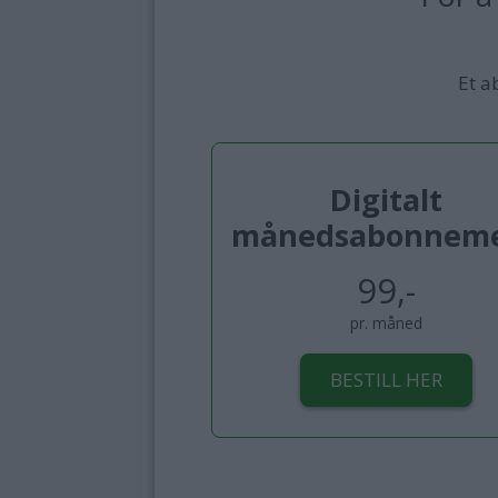
Et a
Digitalt
månedsabonnem
99,-
pr. måned
BESTILL HER