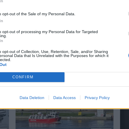
In
o opt-out of the Sale of my Personal Data.
In
r på Båter i
Lars O. Norda
to opt-out of processing my Personal Data for Targeted
ing.
In
marinemaler
o opt-out of Collection, Use, Retention, Sale, and/or Sharing
ersonal Data that Is Unrelated with the Purposes for which it
 små nyheter i år. Blant
– Båter og Risør hører samme
lected.
n Askeladden Fenix 66BR og
Faren rådet ham til å ta NTH
Out
CONFIRM
Data Deletion
Data Access
Privacy Policy