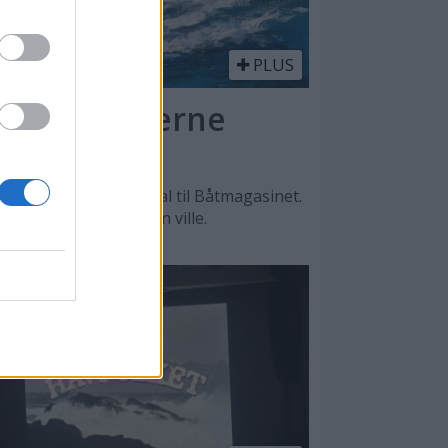
PLUS
l - en moderne
n, sier Lars O. Nordal til Båtmagasinet.
, men det var male han ville.