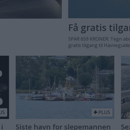
Få gratis tilg
SPAR 659 KRONER: Tegn abo
gratis tilgang til Havneguid
US
PLUS
 i
Siste havn for slepemannen
Se