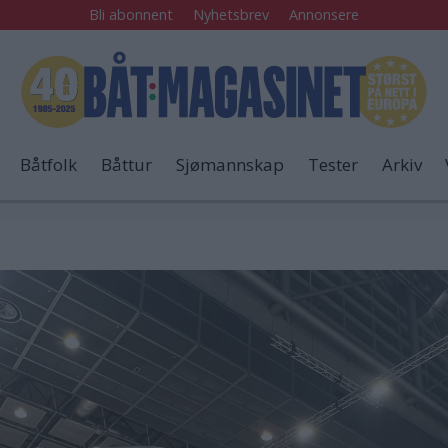
Bli abonnent
Nyhetsbrev
Annonsere
Båtfolk
Båttur
Sjømannskap
Tester
Arkiv