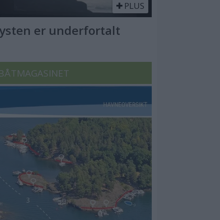
PLUS
Kysten er underfortalt
BÅTMAGASINET