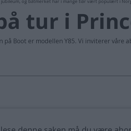
s jubileum, og båtmerket har i mange tiår vært populært i Nor
på tur i Prin
n på Boot er modellen Y85. Vi inviterer våre
 lese denne saken må du være abo