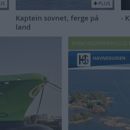
US
PLUS
Kaptein sovnet, ferge på
- 
land
ANNONSØRINNHOLD 