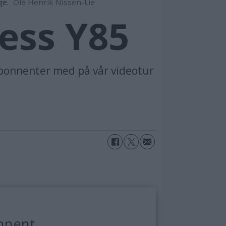
ge.
Ole Henrik Nissen-Lie
cess Y85
 abonnenter med på vår videotur
nnent