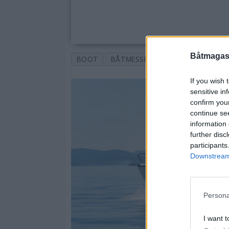
Båtmagasi
BOOT
BÅTMESSE
BÅTER
TOPPSA
If you wish 
sensitive in
confirm you
continue se
information 
further disc
participants
Downstream 
Persona
I want t