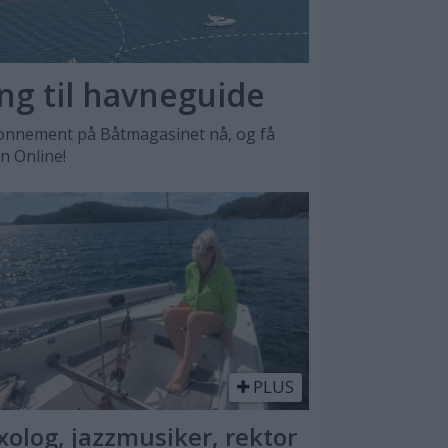
ang til havneguide
nnement på Båtmagasinet nå, og få
en Online!
PLUS
xolog, jazzmusiker, rektor