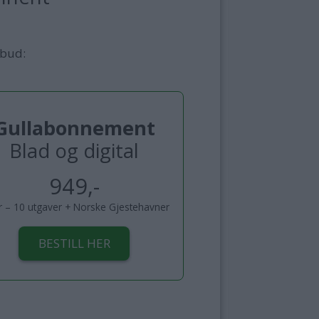
lbud:
Gullabonnement
Blad og digital
949,-
år – 10 utgaver + Norske Gjestehavner
BESTILL HER