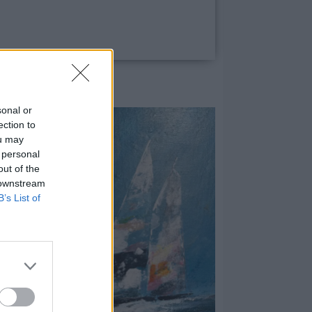
sonal or
ection to
ou may
 personal
out of the
 downstream
B’s List of