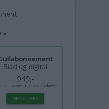
nnent
lbud:
Gullabonnement
Blad og digital
949,-
år – 10 utgaver + Norske Gjestehavner
BESTILL HER