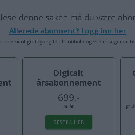
 lese denne saken må du være abo
Allerede abonnent? Logg inn her
bonnement gir tilgang til alt innhold og vi har følgende ti
Digitalt
ent
årsabonnement
699,-
pr. år
pr. 
BESTILL HER