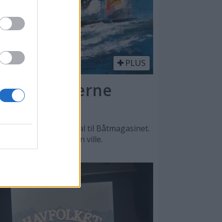
PLUS
l - en moderne
n, sier Lars O. Nordal til Båtmagasinet.
, men det var male han ville.