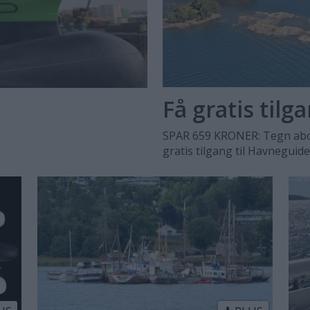
Få gratis tilg
SPAR 659 KRONER: Tegn abo
gratis tilgang til Havneguid