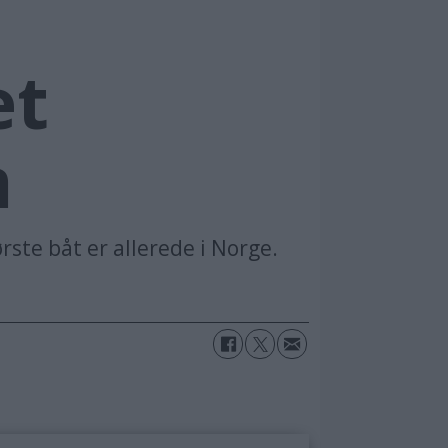
Ole Henrik Ni
et
m
rste båt er allerede i Norge.