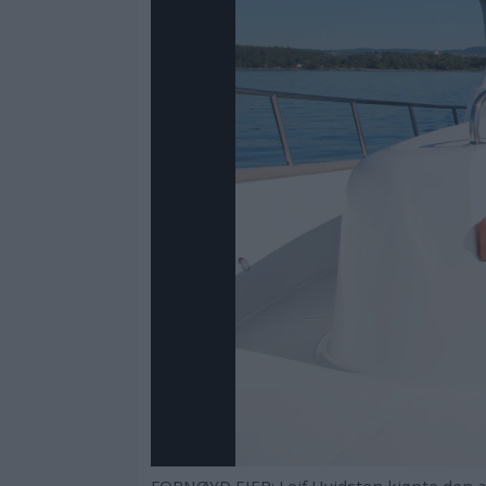
FORNØYD EIER: Leif Hvidsten kjøpte den all