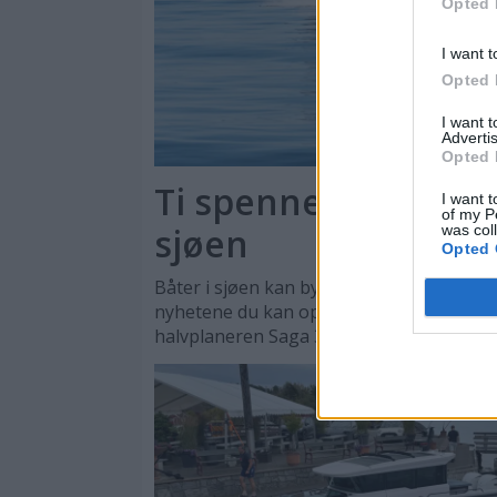
Opted 
I want t
Opted 
I want 
Advertis
Opted 
Ti spennende nyhete
I want t
of my P
sjøen
was col
Opted 
Båter i sjøen kan by på en rekke store og
nyhetene du kan oppleve er daycruisere
halvplaneren Saga 355.