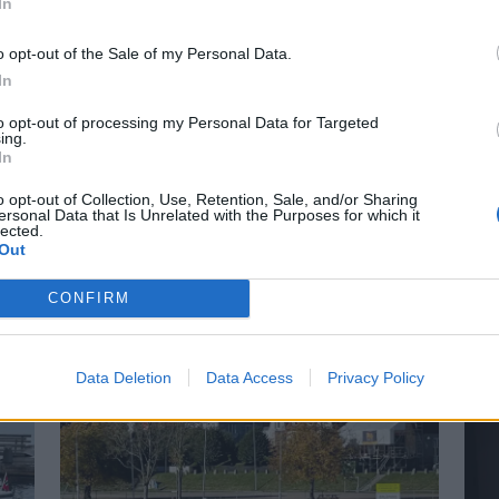
In
o opt-out of the Sale of my Personal Data.
In
to opt-out of processing my Personal Data for Targeted
ing.
In
r på Båter i
Lars O. Norda
o opt-out of Collection, Use, Retention, Sale, and/or Sharing
ersonal Data that Is Unrelated with the Purposes for which it
marinemaler
lected.
Out
 små nyheter i år. Blant
– Båter og Risør hører samme
CONFIRM
n Askeladden Fenix 66BR og
Faren rådet ham til å ta NTH
Data Deletion
Data Access
Privacy Policy