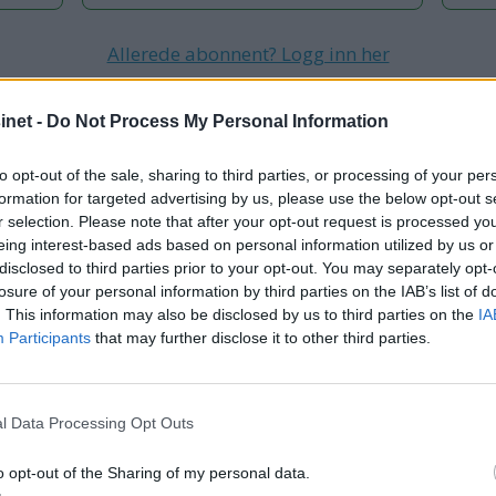
Allerede abonnent? Logg inn her
Gå til Min side
net -
Do Not Process My Personal Information
to opt-out of the sale, sharing to third parties, or processing of your per
NG
EXPLORER 58
EXPLORER
BÅTTESTER
BÅTLIV
TR
formation for targeted advertising by us, please use the below opt-out s
r selection. Please note that after your opt-out request is processed y
eing interest-based ads based on personal information utilized by us or
disclosed to third parties prior to your opt-out. You may separately opt-
losure of your personal information by third parties on the IAB’s list of
. This information may also be disclosed by us to third parties on the
IA
Participants
that may further disclose it to other third parties.
l Data Processing Opt Outs
o opt-out of the Sharing of my personal data.