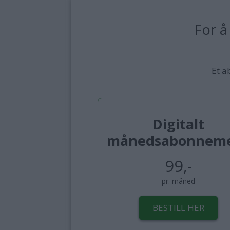
For å
Et a
Digitalt
månedsabonnem
99,-
pr. måned
BESTILL HER