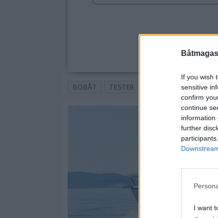
Båtmagasi
If you wish 
BOBÅT
TESTER
TEST
PRØVEKJØRI
sensitive in
confirm you
continue se
information 
further disc
participants
Downstream 
Persona
I want t