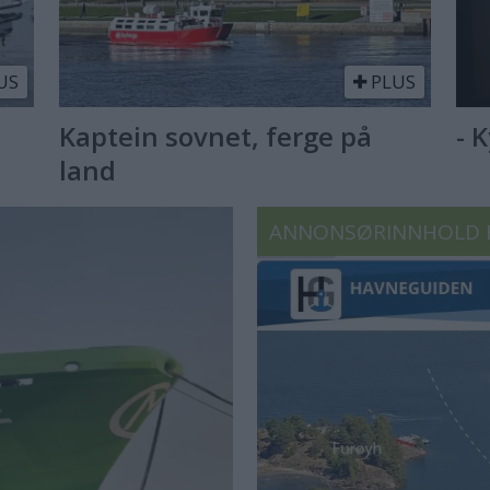
US
PLUS
Kaptein sovnet, ferge på
- 
land
ANNONSØRINNHOLD 