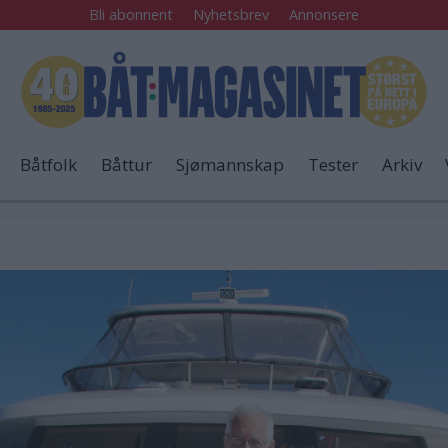
Bli abonnent
Nyhetsbrev
Annonsere
Båtfolk
Båttur
Sjømannskap
Tester
Arkiv