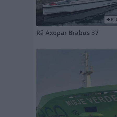
PL
Rå Axopar Brabus 37