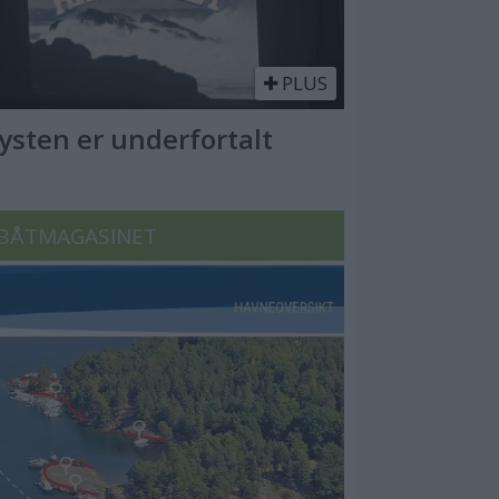
PLUS
Kysten er underfortalt
BÅTMAGASINET