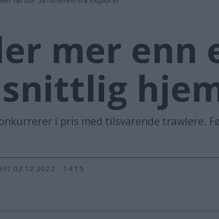
er mer enn 
nittlig hje
konkurrerer i pris med tilsvarende trawlere. Fø
02.12.2022 - 14:15
TERT