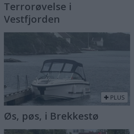
Terrorøvelse i
Vestfjorden
PLUS
Øs, pøs, i Brekkestø