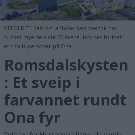
BEFOLKET: Selv om antallet fastboende har
sunket mye de siste 20 årene, bor det fortsatt
et titalls personer på Ona
Romsdalskysten
: Et sveip i
farvannet rundt
Ona fyr
Rett sør for Hustadvika ligger de gamle