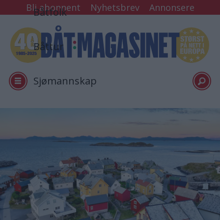
Bli abonnent
Nyhetsbrev
Annonsere
Båtfolk
Båttur
Sjømannskap
Tester
Arkiv
Video
Logg inn