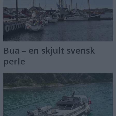
Bua – en skjult svensk
perle